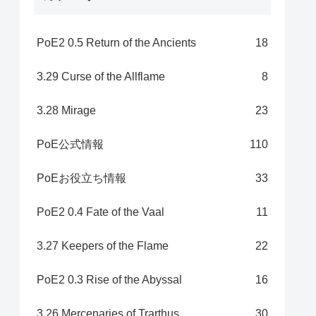
PoE2 0.5 Return of the Ancients
18
3.29 Curse of the Allflame
8
3.28 Mirage
23
PoE公式情報
110
PoEお役立ち情報
33
PoE2 0.4 Fate of the Vaal
11
3.27 Keepers of the Flame
22
PoE2 0.3 Rise of the Abyssal
16
3.26 Mercenaries of Trarthus
30