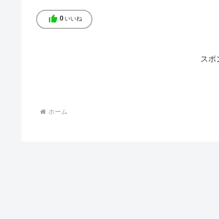
thumb_up
0
いいね
スポ
ホーム