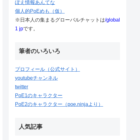
ぽえ情報あんてな
個人的PoEめも（仮）
※日本人の集まるグローバルチャットは
/global
1 jp
です。
筆者のいろいろ
プロフィール（公式サイト）
youtubeチャンネル
twitter
PoE1のキャラクター
PoE2のキャラクター（poe.ninjaより）
人気記事