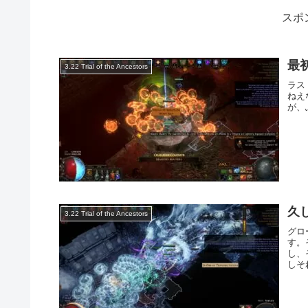
スポ
最
3.22 Trial of the Ancestors
ラスト
ねえ
が、
久
3.22 Trial of the Ancestors
グロ
す。
し、
しそ