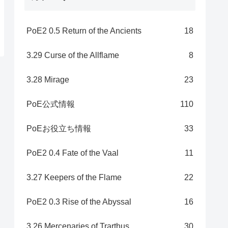
PoE2 0.5 Return of the Ancients
18
3.29 Curse of the Allflame
8
3.28 Mirage
23
PoE公式情報
110
PoEお役立ち情報
33
PoE2 0.4 Fate of the Vaal
11
3.27 Keepers of the Flame
22
PoE2 0.3 Rise of the Abyssal
16
3.26 Mercenaries of Trarthus
30