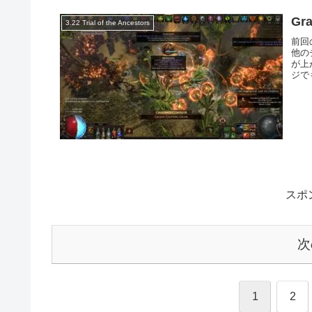
Gra
3.22 Trial of the Ancestors
前回の
他の
が上
ジで
スポ
次
1
2