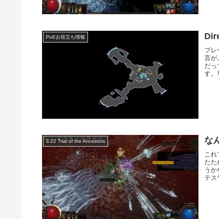
Di
PoEお役立ち情報
プレ
言が
だっ
す。
な
3.22 Trial of the Ancestors
これ
たた
うか
テスワ