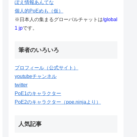
ぽえ情報あんてな
個人的PoEめも（仮）
※日本人の集まるグローバルチャットは
/global
1 jp
です。
筆者のいろいろ
プロフィール（公式サイト）
youtubeチャンネル
twitter
PoE1のキャラクター
PoE2のキャラクター（poe.ninjaより）
人気記事