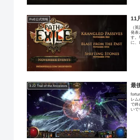
1
PoE公式情報
（英
発表
す。
に、
最後
3.22 Trial of the Ancestors
fo
レム
で終
いで