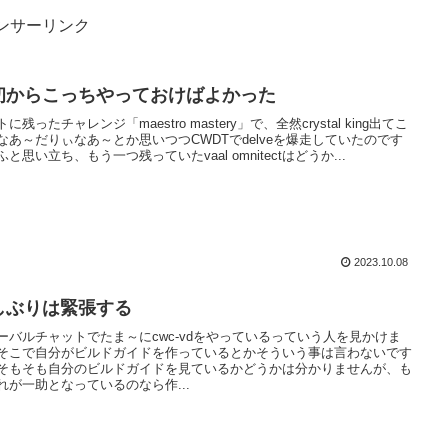
ンサーリンク
初からこっちやっておけばよかった
に残ったチャレンジ「maestro mastery」で、全然crystal king出てこ
なあ～だりぃなあ～とか思いつつCWDTでdelveを爆走していたのです
ふと思い立ち、もう一つ残っていたvaal omnitectはどうか...
2023.10.08
しぶりは緊張する
ーバルチャットでたま～にcwc-vdをやっているっていう人を見かけま
そこで自分がビルドガイドを作っているとかそういう事は言わないです
そもそも自分のビルドガイドを見ているかどうかは分かりませんが、も
れが一助となっているのなら作...