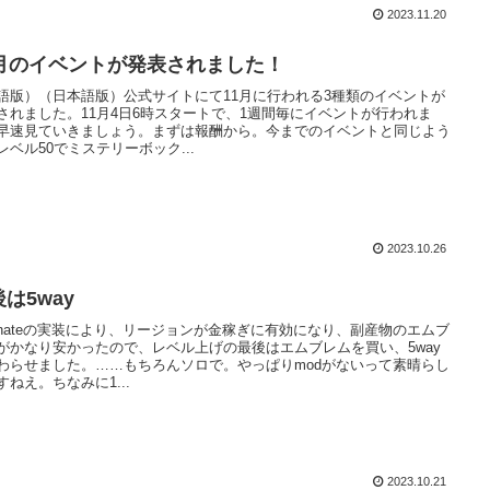
2023.11.20
1月のイベントが発表されました！
語版）（日本語版）公式サイトにて11月に行われる3種類のイベントが
されました。11月4日6時スタートで、1週間毎にイベントが行われま
早速見ていきましょう。まずは報酬から。今までのイベントと同じよう
レベル50でミステリーボック...
2023.10.26
は5way
rtunateの実装により、リージョンが金稼ぎに有効になり、副産物のエムブ
がかなり安かったので、レベル上げの最後はエムブレムを買い、5way
わらせました。……もちろんソロで。やっぱりmodがないって素晴らし
すねえ。ちなみに1...
2023.10.21