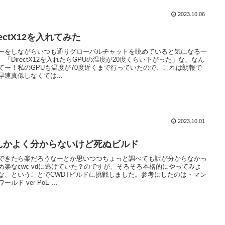
2023.10.06
rectX12を入れてみた
ーをしながらいつも通りグローバルチャットを眺めていると気になる一
。「DirectX12を入れたらGPUの温度が20度くらい下がった」な、なん
てー！私のGPUも温度が70度近くまで行っていたので、これは朗報で
早速真似しなくては...
2023.10.01
んかよく分からないけど死ぬビルド
できたら楽だろうなーとか思いつつちょっと調べても訳が分からなかっ
め楽なcwc-vdに逃げていた？のですが、そろそろ本格的にやってみよ
な、ということでCWDTビルドに挑戦しました。参考にしたのは・マン
ールド ver PoE ...