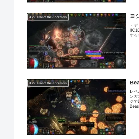
ヨ
3.22 Trial of the Ancestors
・デ
IIQ
するチ
Bea
3.22 Trial of the Ancestors
レベ
ンガ
ジでB
Beas