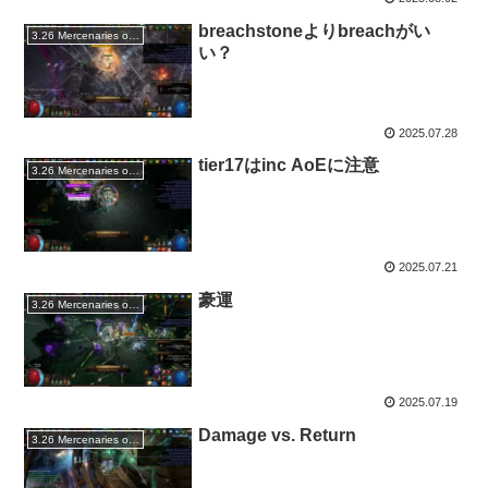
breachstoneよりbreachがい
3.26 Mercenaries of Trarthus
い？
2025.07.28
tier17はinc AoEに注意
3.26 Mercenaries of Trarthus
2025.07.21
豪運
3.26 Mercenaries of Trarthus
2025.07.19
Damage vs. Return
3.26 Mercenaries of Trarthus