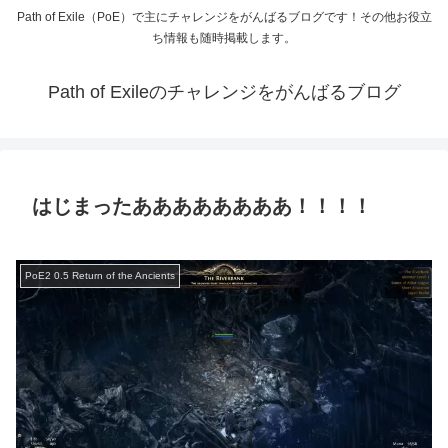
Path of Exile（PoE）で主にチャレンジをがんばるブログです！その他お役立
ち情報も随時掲載します。
Path of Exileのチャレンジをがんばるブログ
はじまったああああああああ！！！！
PoE2 0.5 Return of the Ancients