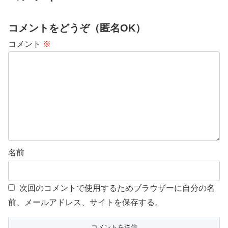
コメントをどうぞ（匿名OK）
コメント
※
名前
次回のコメントで使用するためブラウザーに自分の名
前、メールアドレス、サイトを保存する。