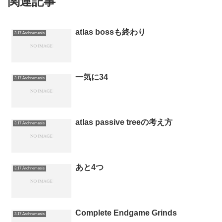
関連記事
atlas bossも終わり
3.17 Archnemesis
一気に34
3.17 Archnemesis
atlas passive treeの考え方
3.17 Archnemesis
あと4つ
3.17 Archnemesis
Complete Endgame Grinds
3.17 Archnemesis