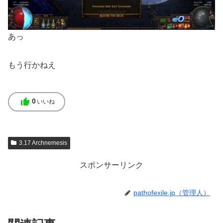
あっ
もう行かねえ
thumb_up
0
いいね
3.17 Archnemesis
スポンサーリンク
pathofexile.jp（管理人）