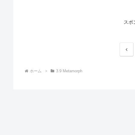
スポ
前
へ
ホーム
3.9 Metamorph