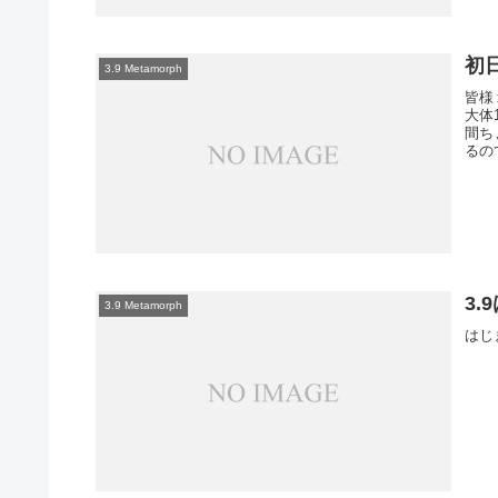
初
3.9 Metamorph
皆様
大体
間ち
るの
3.
3.9 Metamorph
はじ