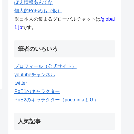
ぽえ情報あんてな
個人的PoEめも（仮）
※日本人の集まるグローバルチャットは
/global
1 jp
です。
筆者のいろいろ
プロフィール（公式サイト）
youtubeチャンネル
twitter
PoE1のキャラクター
PoE2のキャラクター（poe.ninjaより）
人気記事