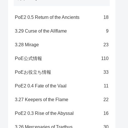
PoE2 0.5 Return of the Ancients
18
3.29 Curse of the Allflame
9
3.28 Mirage
23
PoE公式情報
110
PoEお役立ち情報
33
PoE2 0.4 Fate of the Vaal
11
3.27 Keepers of the Flame
22
PoE2 0.3 Rise of the Abyssal
16
3.26 Mercenaries of Trarthus
30