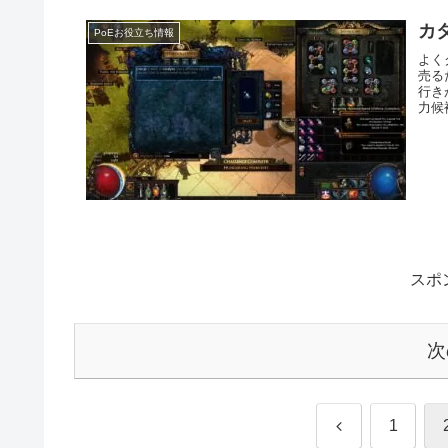
カ
PoEお役立ち情報
よく
売る
行き
力候
スポ
次
前
1