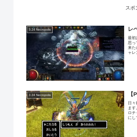
スポ
レ
3.24 Necropolis
最初
思っ
来た
ャレ
【P
3.24 Necropolis
日々
ます
ロチ
にし