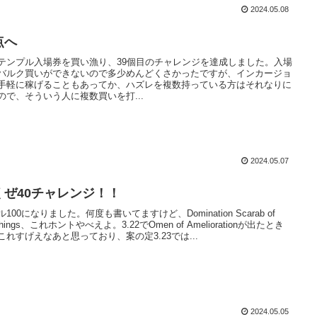
2024.05.08
点へ
テンプル入場券を買い漁り、39個目のチャレンジを達成しました。入場
バルク買いができないので多少めんどくさかったですが、インカージョ
手軽に稼げることもあってか、ハズレを複数持っている方はそれなりに
ので、そういう人に複数買いを打...
2024.05.07
くぜ40チャレンジ！！
100になりました。何度も書いてますけど、Domination Scarab of
chings、これホントやべえよ。3.22でOmen of Ameliorationが出たとき
これすげえなあと思っており、案の定3.23では...
2024.05.05