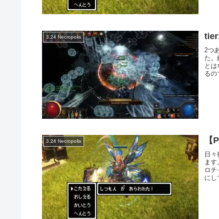
ti
3.24 Necropolis
2つ
た。
とは
るの
【P
3.24 Necropolis
日々
ます
ロチ
にし