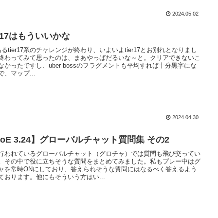
2024.05.02
er17はもういいかな
あるtier17系のチャレンジが終わり、いよいよtier17とお別れとなりまし
終わってみて思ったのは、まあやっぱだるいな～と。クリアできないこ
なかったですし、uber bossのフラグメントも平均すれば十分黒字にな
で、マップ...
2024.04.30
oE 3.24】グローバルチャット質問集 その2
行われているグローバルチャット（グロチャ）では質問も飛び交ってい
。その中で役に立ちそうな質問をまとめてみました。私もプレー中はグ
ャを常時ONにしており、答えられそうな質問にはなるべく答えるよう
ております。他にもそういう方はい...