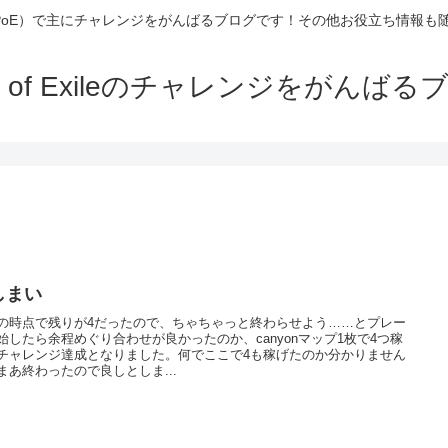
Exile（PoE）で主にチャレンジをがんばるブログです！その他お役立ち情報
th of Exileのチャレンジをがんばる
しまい
の時点で残りが4だったので、ちゃちゃっと終わらせよう……とプレー
始したら余程めぐり合わせが良かったのか、canyonマップ1枚で4つ稼
チャレンジ達成となりました。何でここで4も稼げたのか分かりません
まあ終わったので良しとしま...