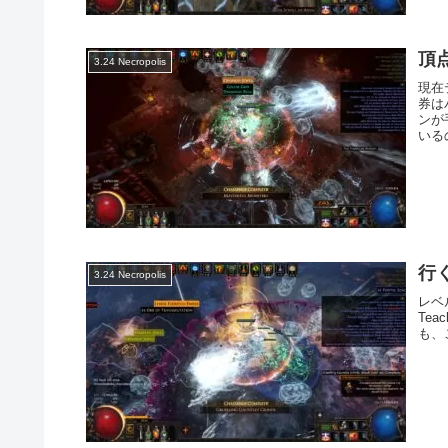
頂
3.24 Necropolis
現在
券は
ンが
いる
行
3.24 Necropolis
レベル
Tea
も、