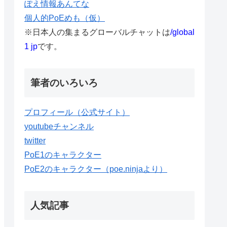
ぽえ情報あんてな
個人的PoEめも（仮）
※日本人の集まるグローバルチャットは
/global
1 jp
です。
筆者のいろいろ
プロフィール（公式サイト）
youtubeチャンネル
twitter
PoE1のキャラクター
PoE2のキャラクター（poe.ninjaより）
人気記事