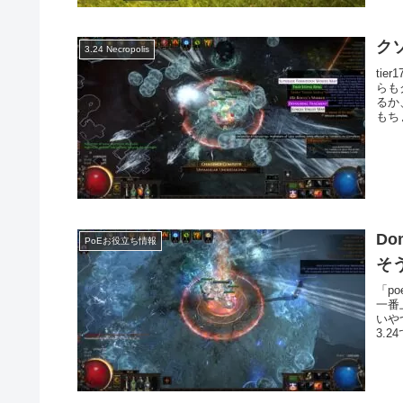
ク
3.24 Necropolis
ti
らも
るか
もち
Do
PoEお役立ち情報
そ
「p
一番
いや
3.2