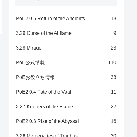
PoE2 0.5 Return of the Ancients
18
3.29 Curse of the Allflame
9
3.28 Mirage
23
PoE公式情報
110
PoEお役立ち情報
33
PoE2 0.4 Fate of the Vaal
11
3.27 Keepers of the Flame
22
PoE2 0.3 Rise of the Abyssal
16
3.26 Mercenaries of Trarthus
30