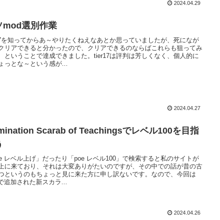
2024.04.29
ソmod選別作業
er17を知ってからあ～やりたくねえなあとか思っていましたが、死になが
クリアできると分かったので、クリアできるのならばこれらも狙ってみ
、ということで達成できました。tier17は評判は芳しくなく、個人的に
ょっとな～という感が...
2024.04.27
mination Scarab of Teachingsでレベル100を目指
う
oe レベル上げ」だったり「poe レベル100」で検索すると私のサイトが
上に来ており、それは大変ありがたいのですが、その中での話が昔の古
つというのもちょっと見に来た方に申し訳ないです。なので、今回は
4で追加された新スカラ...
2024.04.26