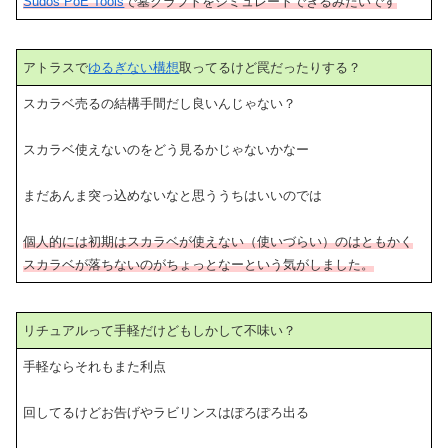
Sudos PoE Tools
で墓クラフトをシミュレートできるみたいです
アトラスで
ゆるぎない構想
取ってるけど罠だったりする？
スカラベ売るの結構手間だし良いんじゃない？
スカラベ使えないのをどう見るかじゃないかなー
まだあんま突っ込めないなと思ううちはいいのでは
個人的には初期はスカラベが使えない（使いづらい）のはともかく
スカラベが落ちないのがちょっとなーという気がしました。
リチュアルって手軽だけどもしかして不味い？
手軽ならそれもまた利点
回してるけどお告げやラビリンスはぽろぽろ出る