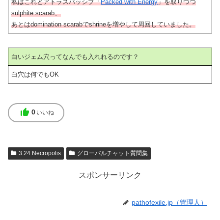
私はこれとアトラスパッシブ「
Packed with Energy
」を取りつつ
sulphite scarab、
あとはdomination scarabでshrineを増やして周回していました。
白いジェム穴ってなんでも入れれるのです？
白穴は何でもOK
thumb_up
0
いいね
3.24 Necropolis
グローバルチャット質問集
スポンサーリンク
pathofexile.jp（管理人）