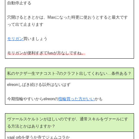
自動停止する
穴開けるときとかは、Maxになった時更に使おうとすると最大です
って出て止まります
モリガン
買いましょう
モリガンが便利すぎてfusが方なしですね。
私のヤクザ一生マナコスト-7のクラフト出してくれない…条件ある？
elreonしばき続ける以外はないはず
今期指輪やすいからelreonの
指輪買った方がいい
かも
ヴァールスケルトンがほしいのですが、通常スキルをヴァールにす
る方法とかはありますか？
vaal orbを使うか寺でジェムコラか