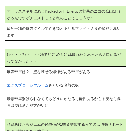
アトラススキルにあるPacked with Energyの効果のニコの鉱山は分
かるんですがチェストってどれのことでしょうか？
多分一部の屋内タイルで置き換わるサルファイト入りの箱だと思い
ます
ｱｯ・・・ｱｯ・・・ｲﾝｶでﾀﾞﾌﾞｺﾗとｼﾞｪﾑ取れたと思ったら入口に繋が
ってなかった・・・・
爆弾部屋は？ 壁を壊せる爆弾がある部屋がある
エクスプローシブルーム
みたいな名前の奴
最悪部屋繋げられなくてもどうにかなる可能性あるから不安なら爆
弾部屋は選んだ方がいい
品質あげたらジェムの経験値が100％増加するってのは啓発サポート