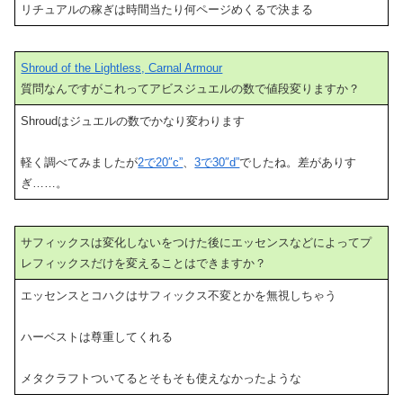
リチュアルの稼ぎは時間当たり何ページめくるで決まる
Shroud of the Lightless, Carnal Armour
質問なんですがこれってアビスジュエルの数で値段変りますか？
Shroudはジュエルの数でかなり変わります
軽く調べてみましたが
2で20″c”
、
3で30″d”
でしたね。差がありす
ぎ……。
サフィックスは変化しないをつけた後にエッセンスなどによってプ
レフィックスだけを変えることはできますか？
エッセンスとコハクはサフィックス不変とかを無視しちゃう
ハーベストは尊重してくれる
メタクラフトついてるとそもそも使えなかったような