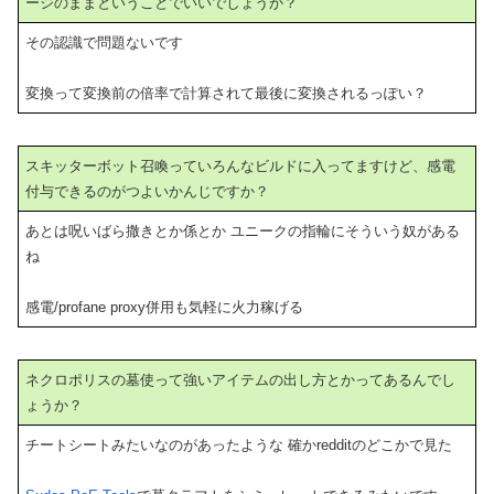
ージのままということでいいでしょうか？
その認識で問題ないです
変換って変換前の倍率で計算されて最後に変換されるっぽい？
スキッターボット召喚っていろんなビルドに入ってますけど、感電
付与できるのがつよいかんじですか？
あとは呪いばら撒きとか係とか ユニークの指輪にそういう奴がある
ね
感電/profane proxy併用も気軽に火力稼げる
ネクロポリスの墓使って強いアイテムの出し方とかってあるんでし
ょうか？
チートシートみたいなのがあったような 確かredditのどこかで見た