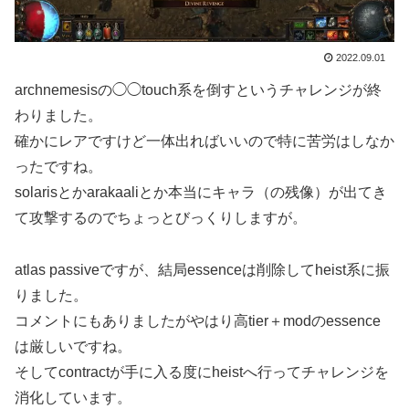
2022.09.01
archnemesisの◯◯touch系を倒すというチャレンジが終
わりました。
確かにレアですけど一体出ればいいので特に苦労はしなか
ったですね。
solarisとかarakaaliとか本当にキャラ（の残像）が出てき
て攻撃するのでちょっとびっくりしますが。
atlas passiveですが、結局essenceは削除してheist系に振
りました。
コメントにもありましたがやはり高tier＋modのessence
は厳しいですね。
そしてcontractが手に入る度にheistへ行ってチャレンジを
消化しています。