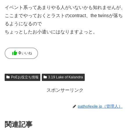
イベント系ってあまりやる人がいないかも知れませんが、
ここまでやっておくとラストのcontract、the twinsが落ち
るようになるので
ちょっとしたお小遣いにはなりますよっと。
thumb_up
0
いいね
PoEお役立ち情報
3.19 Lake of Kalandra
スポンサーリンク
pathofexile.jp（管理人）
関連記事