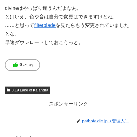
divineはやっぱり違うんだよなあ。
とはいえ、色や音は自分で変更はできますけどね。
……と思って
filterblade
を見たらもう変更されていました
とな。
早速ダウンロードしておこうっと。
thumb_up
0
いいね
3.19 Lake of Kalandra
スポンサーリンク
pathofexile.jp（管理人）