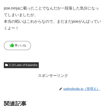
poe.ninjaに載ったことでなんだか一段落した気分になっ
てしまいましたが、
本当の戦いはこれからなので、まだまだpoeがんばってい
くよー！
thumb_up
0
いいね
3.19 Lake of Kalandra
スポンサーリンク
pathofexile.jp（管理人）
関連記事