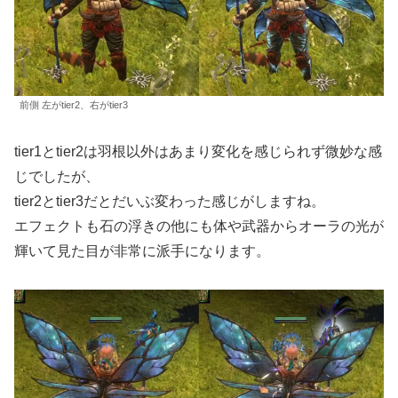
前側 左がtier2、右がtier3
tier1とtier2は羽根以外はあまり変化を感じられず微妙な感
じでしたが、
tier2とtier3だとだいぶ変わった感じがしますね。
エフェクトも石の浮きの他にも体や武器からオーラの光が
輝いて見た目が非常に派手になります。