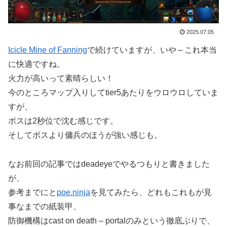
2025.07.05
Icicle Mine of Fanning
で続けていますが、いや～これ本当
に快適ですね。
火力が高いって素晴らしい！
今のところマップ入りしてtier5あたりをウロウロしていま
すが、
ボスは2秒位で沈む感じです。
そしてボスより傭兵のほうが強い感じも。
なお前回の記事ではdeadeyeでやるつもりと書きました
が、
参考までにと
poe.ninja
を見てみたら、どれもこれもが見
事なまでの紙装甲、
防御機構はcast on death – portalのみという徹底ぶりで、