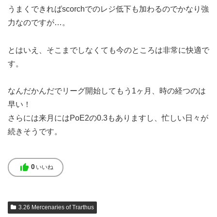
うまくできればscorchでのレジ低下も加わるのでかなり強
力なのですが…。
とはいえ、そこまでしなくても今のところは非常に快適で
す。
なんだかんだでリーグ開始してもう1ヶ月、時の経つのは
早い！
さらには来月にはPoE2の0.3もありますし、忙しい日々が
続きそうです。
thumb_up
0
いいね
3.26 Mercenaries of Trarthus