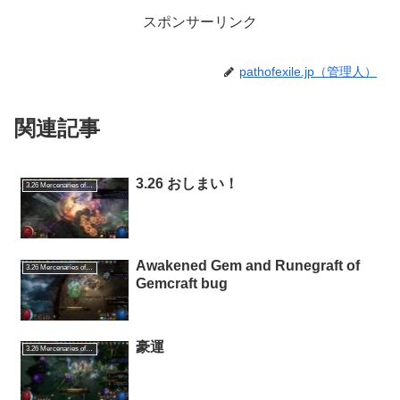
スポンサーリンク
pathofexile.jp（管理人）
関連記事
3.26 おしまい！
3.26 Mercenaries of Trarthus
Awakened Gem and Runegraft of
3.26 Mercenaries of Trarthus
Gemcraft bug
豪運
3.26 Mercenaries of Trarthus