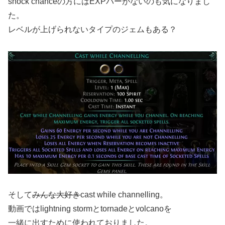
shock chanceの方にはEXPバーがないのも気になりまし
た。
レベルが上げられないタイプのジェムもある？
そして
みんな大好き
cast while channelling。
動画ではlightning stormとtornadeとvolcanoを
一緒に出すために使われておりました。