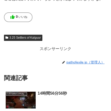
thumb_up
0
いいね
3.25 Settlers of Kalguur
スポンサーリンク
pathofexile.jp（管理人）
関連記事
14時間56分56秒
3.25 Settlers of Kalguur