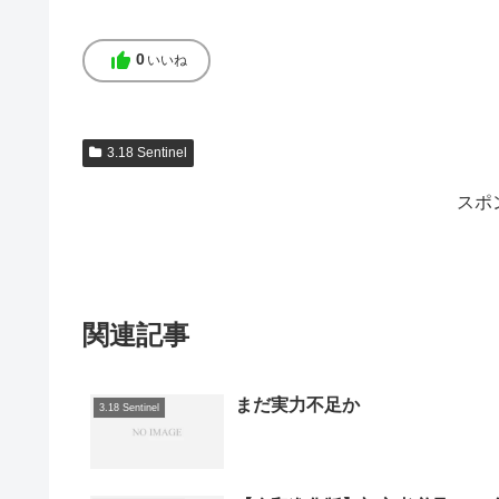
thumb_up
0
いいね
3.18 Sentinel
スポ
関連記事
まだ実力不足か
3.18 Sentinel