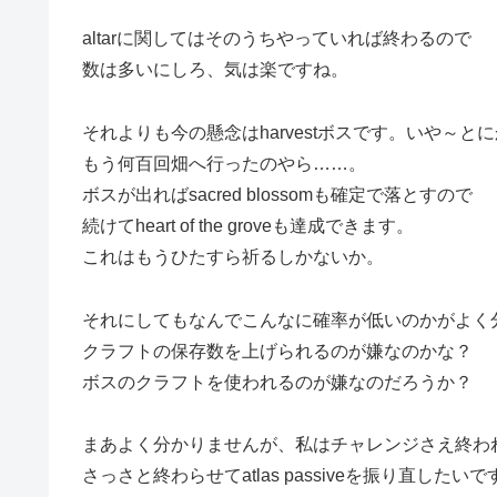
altarに関してはそのうちやっていれば終わるので
数は多いにしろ、気は楽ですね。
それよりも今の懸念はharvestボスです。いや～と
もう何百回畑へ行ったのやら……。
ボスが出ればsacred blossomも確定で落とすので
続けてheart of the groveも達成できます。
これはもうひたすら祈るしかないか。
それにしてもなんでこんなに確率が低いのかがよく
クラフトの保存数を上げられるのが嫌なのかな？
ボスのクラフトを使われるのが嫌なのだろうか？
まあよく分かりませんが、私はチャレンジさえ終わ
さっさと終わらせてatlas passiveを振り直したいで