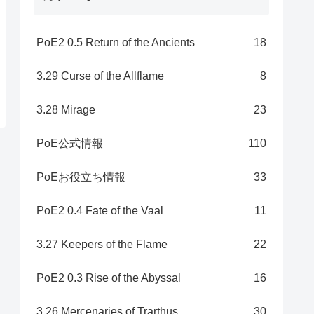
PoE2 0.5 Return of the Ancients
18
3.29 Curse of the Allflame
8
3.28 Mirage
23
PoE公式情報
110
PoEお役立ち情報
33
PoE2 0.4 Fate of the Vaal
11
3.27 Keepers of the Flame
22
PoE2 0.3 Rise of the Abyssal
16
3.26 Mercenaries of Trarthus
30