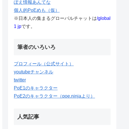
ぽえ情報あんてな
個人的PoEめも（仮）
※日本人の集まるグローバルチャットは
/global
1 jp
です。
筆者のいろいろ
プロフィール（公式サイト）
youtubeチャンネル
twitter
PoE1のキャラクター
PoE2のキャラクター（poe.ninjaより）
人気記事