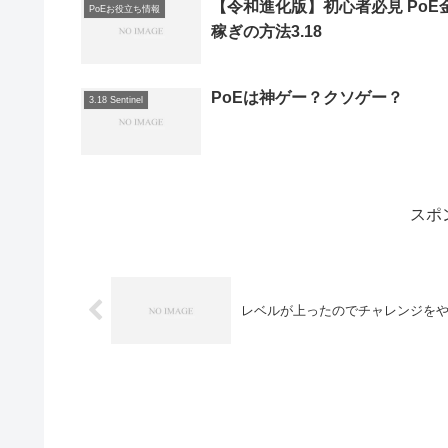
【令和進化版】初心者必見 PoE
PoEお役立ち情報
稼ぎの方法3.18
PoEは神ゲー？クソゲー？
3.18 Sentinel
スポ
レベルが上ったのでチャレンジを