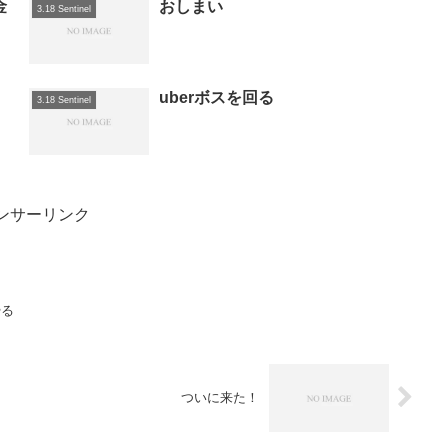
金
おしまい
3.18 Sentinel
uberボスを回る
3.18 Sentinel
ンサーリンク
やる
ついに来た！