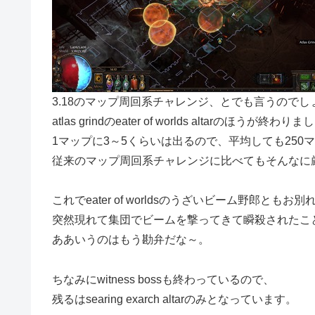
3.18のマップ周回系チャレンジ、とでも言うのでし
atlas grindのeater of worlds altarのほうが終わり
1マップに3～5くらいは出るので、平均しても250
従来のマップ周回系チャレンジに比べてもそんなに
これでeater of worldsのうざいビーム野郎とも
突然現れて集団でビームを撃ってきて瞬殺されたこ
ああいうのはもう勘弁だな～。
ちなみにwitness bossも終わっているので、
残るはsearing exarch altarのみとなっています。