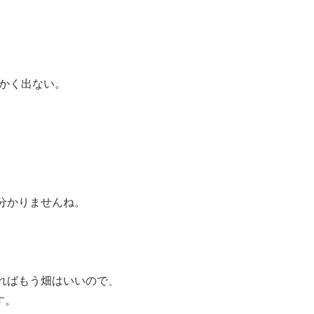
にかく出ない。
分かりませんね。
ればもう畑はいいので、
す。