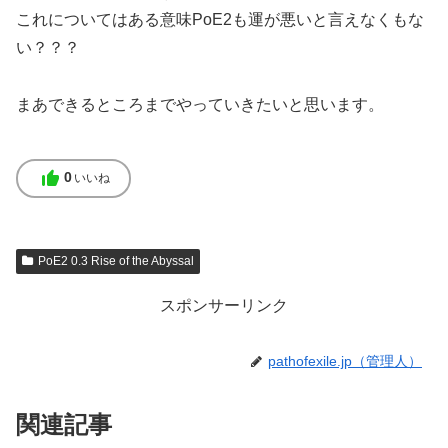
これについてはある意味PoE2も運が悪いと言えなくもな
い？？？
まあできるところまでやっていきたいと思います。
thumb_up
0
いいね
PoE2 0.3 Rise of the Abyssal
スポンサーリンク
pathofexile.jp（管理人）
関連記事