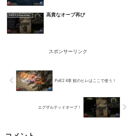
高貴なオーブ再び
PoE2 0.3 Rise of the Abyssal
スポンサーリンク
PoE2 4章 鮫のヒレはここで使う！
エグザルテッドオーブ！
コメント