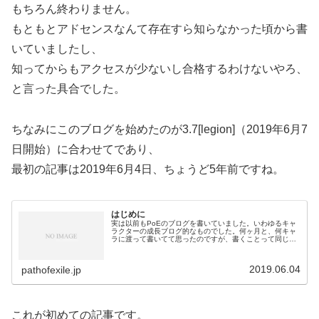
もちろん終わりません。
もともとアドセンスなんて存在すら知らなかった頃から書
いていましたし、
知ってからもアクセスが少ないし合格するわけないやろ、
と言った具合でした。
ちなみにこのブログを始めたのが3.7[legion]（2019年6月7
日開始）に合わせてであり、
最初の記事は2019年6月4日、ちょうど5年前ですね。
はじめに
実は以前もPoEのブログを書いていました。いわゆるキャ
ラクターの成長ブログ的なものでした。何ヶ月と、何キャ
ラに渡って書いてて思ったのですが、書くことって同じな
んですよね。actクリアした→LV80になった→LV90になっ
た→強ボス倒した→終...
2019.06.04
pathofexile.jp
これが初めての記事です。