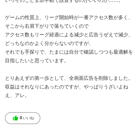
いっそのこと全部手動で設置するのがいいのか……。
ゲームの性質上、リーグ開始時が一番アクセス数が多く、
そこから右肩下がりで落ちていくので
アクセス数もリーグ経過による減少と広告うぜえで減少、
どっちなのかよく分からないのですが、
それでも手探りで、たまには自分で確認しつつも最適解を
目指したいと思っています。
とりあえずの第一歩として、全画面広告を削除しました。
収益はそれなりにあったのですが、やっぱりうざいよね
え、アレ。
thumb_up
0
いいね