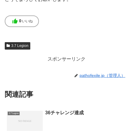
thumb_up
0
いいね
3.7 Legion
スポンサーリンク
pathofexile.jp（管理人）
関連記事
36チャレンジ達成
3.7 Legion