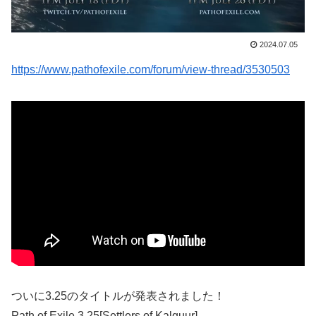
2024.07.05
https://www.pathofexile.com/forum/view-thread/3530503
ついに3.25のタイトルが発表されました！
Path of Exile 3.25[Settlers of Kalguur]。