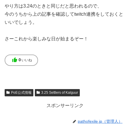
やり方は3.24のときと同じだと思われるので、
今のうちから上の記事を確認してtwitch連携をしておくと
いいでしょう。
さーこれから楽しみな日が始まるぞー！
thumb_up
0
いいね
PoE公式情報
3.25 Settlers of Kalguur
スポンサーリンク
pathofexile.jp（管理人）