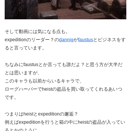
そして動画には気になる点も。
expeditionのリーダー？の
dannig
が
faustus
とビジネスをす
ると言っています。
ちなみにfaustusとか言っても誰だよ？と思う方が大半だ
とは思いますが、
このキャラも以前からいるキャラで、
ローグハーバーでheistの盗品を買い取ってくれるあいつ
です。
つまりはheistとexpeditionの邂逅？
例えばexpeditionを行うと箱の中にheistの盗品が入ってい
るとかのように