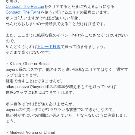
が進み、
Contract: The Rescue
をクリアするとたまに拾えるようになる
Contract: The Twins
を使うと行けるエリアの最奥にいます。
ボスは2人いますがそれほど強くない印象。
死んだらおしまいの一発勝負であることだけは注意です。
また、ここまでに結構な数のイベントheistをこなさなくてはいけない
ので、
めんどくさければ
トレード検索
で買って済ませましょう。
そこまで高くはないです。
・K’tash, Ghorr or Beidat
beyond系のボスです。他のボスと違い特殊なエリアではなく、通常マ
ップで出てきます。
確定で出すことはできませんが、
atlas passiveでbeyondボスの確率が増えるものを取っていれば、
体感5マップに1体は出てきてくれます。
ボス自体はそれほど強くありませんが、
beyondの性質上ザコがワラワラいる状態で出てきがちなので、
気が付かずにいつの間にか死んでいた、とならないように注意しまし
ょう。
・Medved, Vorana or Uhtred