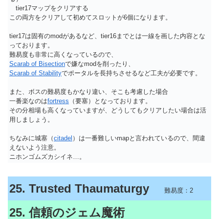
tier17マップをクリアする
この両方をクリアして初めてスロットが6個になります。
tier17は固有のmodがあるなど、tier16までとは一線を画した内容とな
っております。
難易度も非常に高くなっているので、
Scarab of Bisection
で嫌なmodを削ったり、
Scarab of Stability
でポータルを長持ちさせるなど工夫が必要です。
また、ボスの難易度もかなり違い、そこも考慮した場合
一番楽なのは
fortress
（要塞）となっております。
その分相場も高くなっていますが、どうしてもクリアしたい場合は活
用しましょう。
ちなみに城塞（
citadel
）は一番難しいmapと言われているので、間違
えないよう注意。
ニホンゴムズカシイネ…。
25. Trusted Thaumaturgy
難易度：2
25. 信頼のジェム魔術