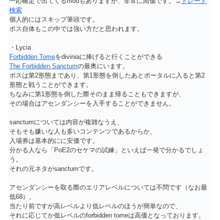
一応確定で出てくるmodもありますが、非常に高価です。→
トレード
検索
個人的にはスキップ筆頭です。
ボス自体もこの中では強い方だと思われます。
・Lycia
Forbidden Tome
をdiviniaに捧げると行くことができる
The Forbidden Sanctum
の最奥にいます。
ボスは第2形態まであり、第1形態を倒したあとポータルに入ると第2
形態と戦うことができます。
ちなみに第1形態を倒した際そのまま帰ることもできますが、
その場合はアセンダンシーを入手することができません。
sanctumについては内容が複雑なうえ、
そもそも嫌いな人も多いコンテンツであるからか、
入場券は基本的にに安価です。
分かる人なら「PoE2のセケマの試練」といえば一発で分かるでしょ
う。
それの元ネタがsanctumです。
アセンダンシーを取る際のエリアレベルについては不問です（なお最
低68）。
当たり前ですが高レベルより低レベルのほうが簡単なので、
それに応じてか低レベルのforbidden tomeは高価となっております。