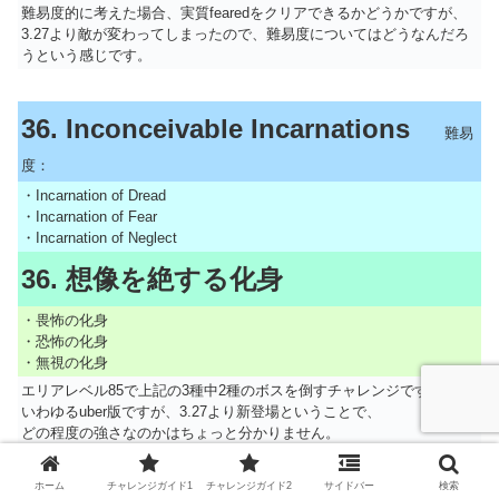
難易度的に考えた場合、実質fearedをクリアできるかどうかですが、
3.27より敵が変わってしまったので、難易度についてはどうなんだろ
うという感じです。
36. Inconceivable Incarnations
難易
度：
・Incarnation of Dread
・Incarnation of Fear
・Incarnation of Neglect
36. 想像を絶する化身
・畏怖の化身
・恐怖の化身
・無視の化身
エリアレベル85で上記の3種中2種のボスを倒すチャレンジです。
いわゆるuber版ですが、3.27より新登場ということで、
どの程度の強さなのかはちょっと分かりません。
戦ってみて初めて、という感じですね。
ホーム
チャレンジガイド1
チャレンジガイド2
サイドバー
検索
ちなみに3.26のとき（エリアレベル83）は特に問題なく瞬殺できてい