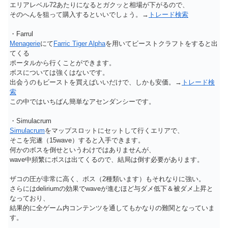
エリアレベル72あたりになるとガクッと相場が下がるので、
そのへんを狙って購入するといいでしょう。→
トレード検索
・Farrul
Menagerie
にて
Farric Tiger Alpha
を用いてビーストクラフトをすると出
てくる
ポータルから行くことができます。
ボスについては強くはないです。
出会うのもビーストを買えばいいだけで、しかも安価。→
トレード検
索
この中ではいちばん簡単なアセンダンシーです。
・Simulacrum
Simulacrum
をマップスロットにセットして行くエリアで、
そこを完遂（15wave）すると入手できます。
何かのボスを倒せというわけではありませんが、
wave中頻繁にボスは出てくるので、結局は倒す必要があります。
ザコの圧が非常に高く、ボス（2種類います）もそれなりに強い。
さらにはdeliriumの効果でwaveが進むほど与ダメ低下＆被ダメ上昇と
なっており、
結果的に全ゲーム内コンテンツを通してもかなりの難関となっていま
す。