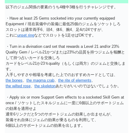
以下のジェム関係の要素のうち4種中3種を行うチャレンジです。
・Have at least 25 Gems socketed into your currently equipped
Equipment / 現在装備中の装備に最低25個のジェムをソケットしろ
スロットは通常両手6、頭4、体6、腕4、足4の24ですが、
これに
unset ring
などでスロットを1足せばOKです。
・Turn in a divination card set that rewards a Level 21 and/or 23%
Quality Gem / レベル21かつ/または23%の品質を持つジェムを報酬と
して持つ占いカードを交換しろ
カードをレベル21か23％quality（もしくは両方）のジェムと交換しま
す。
入手しやすさや相場を考慮した上でのおすすめカードとしては、
the bones
、
the magma crab
、
the rite of elements
、
the wilted rose
、
the skeleton
あたりがいいのではないでしょうか。
・Apply six or more Support Gem effects to a socketed Skill Gem at
once / ソケットしたスキルジェムに一度に6個以上のサポートジェム
の効果を適用せよ
通常6リンクだと5つのサポートジェムの効果しか出ませんが、
装備それ自体にジェムの効果が乗るものを利用して、
6個以上のサポートジェムの効果を出します。