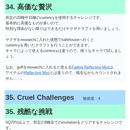
34. 高価な贅沢
所定の20種中15種のcurrencyを使用するチャレンジです。
基本的に高価なものが多いので、
特別な理由がない限りはできるだけヤクザクラフトを用いましょう。
ヤクザをresearchに入れた状態でsafehouseへ行くと
currencyを用いたクラフトを行うことができます。
キャラによって使えるcurrencyは違うので、様々なキャラで試しまし
ょう。
なお、guffをresearchに入れると使える
Fading Reflecting Mist
は、
アイテムの
Reflecting Mist
とは違うので、残念ながらカウントされま
せん……。
35. Cruel Challenges
難易度：4
35. 残酷な挑戦
IIQ70%以上で、所定の8種全てのinvitationをクリアするチャレンジで
す。