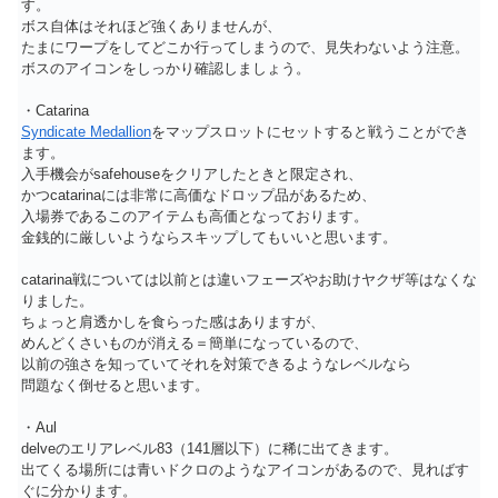
す。
ボス自体はそれほど強くありませんが、
たまにワープをしてどこか行ってしまうので、見失わないよう注意。
ボスのアイコンをしっかり確認しましょう。
・Catarina
Syndicate Medallion
をマップスロットにセットすると戦うことができ
ます。
入手機会がsafehouseをクリアしたときと限定され、
かつcatarinaには非常に高価なドロップ品があるため、
入場券であるこのアイテムも高価となっております。
金銭的に厳しいようならスキップしてもいいと思います。
catarina戦については以前とは違いフェーズやお助けヤクザ等はなくな
りました。
ちょっと肩透かしを食らった感はありますが、
めんどくさいものが消える＝簡単になっているので、
以前の強さを知っていてそれを対策できるようなレベルなら
問題なく倒せると思います。
・Aul
delveのエリアレベル83（141層以下）に稀に出てきます。
出てくる場所には青いドクロのようなアイコンがあるので、見ればす
ぐに分かります。