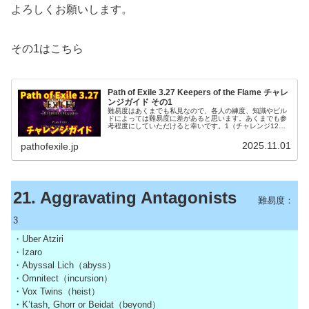
よろしくお願いします。
その1はこちら
Path of Exile 3.27 Keepers of the Flame チャレ
ンジガイド その1
難易度はあくまでも私見なので、各人の練度、知識やビル
ドによっては難易度に差があると思います。あくまでも参
考程度にしていただけると幸いです。1（チャレンジ12レ
ベル）～4（チャレンジ40レベル）までの4段階です。難易
度の参考とゲーム進捗の目安...
2025.11.01
pathofexile.jp
21. Aggravating Antagonists
難易度：
3
・Uber Atziri
・Izaro
・Abyssal Lich（abyss）
・Omnitect（incursion）
・Vox Twins（heist）
・K’tash, Ghorr or Beidat（beyond）