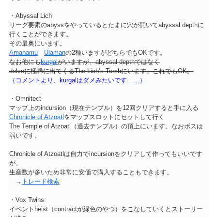
・Abyssal Lich
リーグ要素のabyssをやっているとたまに穴が開いてabyssal depthに
行くことができます。
その最奥にいます。
Amanamu
Ulaman
の2種いますがどちらでもOKです。
なお他にも
kurgal
がいますが、abyssal depthではなく
delveに極稀に出てくるThe Lich’s Tombにいます。これでもOK。
（コメントより、kurgalはダメみたいです……）
・Omnitect
マップ上のincursion（現在テンプル）を12回クリアすると手に入る
Chronicle of Atzoatl
をマップスロットにセットして行く
The Temple of Atzoatl（過去テンプル）の頂上にいます。なおボスは
弱いです。
Chronicle of Atzoatlは自力でincursionをクリアして作ってもいいです
が、
生産数が多いため非常に安価で購入することもできます。
→
トレード検索
・Vox Twins
イベントheist（contractが緑色のやつ）をこなしていくとストーリー