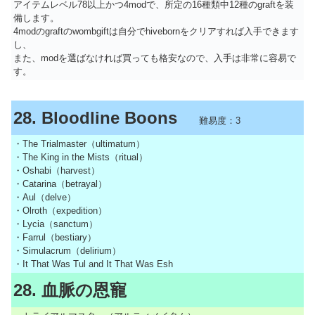
アイテムレベル78以上かつ4modで、所定の16種類中12種のgraftを装
備します。
4modのgraftのwombgiftは自分でhivebornをクリアすれば入手できます
し、
また、modを選ばなければ買っても格安なので、入手は非常に容易で
す。
28. Bloodline Boons
難易度：3
・The Trialmaster（ultimatum）
・The King in the Mists（ritual）
・Oshabi（harvest）
・Catarina（betrayal）
・Aul（delve）
・Olroth（expedition）
・Lycia（sanctum）
・Farrul（bestiary）
・Simulacrum（delirium）
・It That Was Tul and It That Was Esh
28. 血脈の恩寵