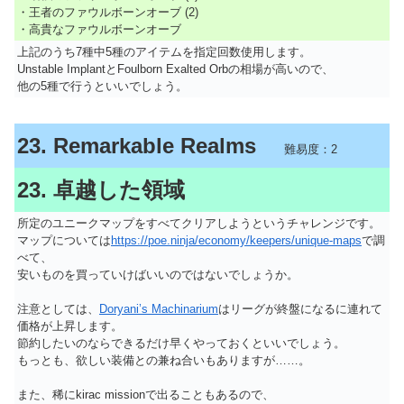
・王者のファウルボーンオーブ (2)
・高貴なファウルボーンオーブ
上記のうち7種中5種のアイテムを指定回数使用します。
Unstable ImplantとFoulborn Exalted Orbの相場が高いので、
他の5種で行うといいでしょう。
23. Remarkable Realms
難易度：2
23. 卓越した領域
所定のユニークマップをすべてクリアしようというチャレンジです。
マップについては
https://poe.ninja/economy/keepers/unique-maps
で調
べて、
安いものを買っていけばいいのではないでしょうか。
注意としては、
Doryani’s Machinarium
はリーグが終盤になるに連れて
価格が上昇します。
節約したいのならできるだけ早くやっておくといいでしょう。
もっとも、欲しい装備との兼ね合いもありますが……。
また、稀にkirac missionで出ることもあるので、