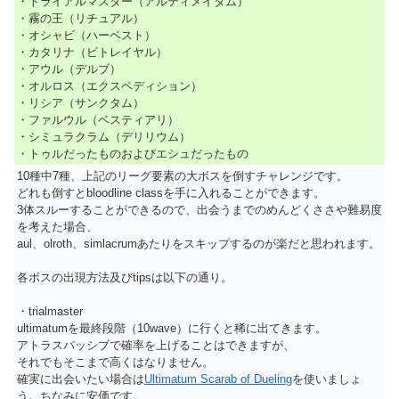
・トライアルマスター（アルティメイタム）
・霧の王（リチュアル）
・オシャビ（ハーベスト）
・カタリナ（ビトレイヤル）
・アウル（デルブ）
・オルロス（エクスペディション）
・リシア（サンクタム）
・ファルウル（ベスティアリ）
・シミュラクラム（デリリウム）
・トゥルだったものおよびエシュだったもの
10種中7種、上記のリーグ要素の大ボスを倒すチャレンジです。
どれも倒すとbloodline classを手に入れることができます。
3体スルーすることができるので、出会うまでのめんどくささや難易度
を考えた場合、
aul、olroth、simlacrumあたりをスキップするのが楽だと思われます。
各ボスの出現方法及びtipsは以下の通り。
・trialmaster
ultimatumを最終段階（10wave）に行くと稀に出てきます。
アトラスパッシブで確率を上げることはできますが、
それでもそこまで高くはなりません。
確実に出会いたい場合は
Ultimatum Scarab of Dueling
を使いましょ
う。ちなみに安価です。