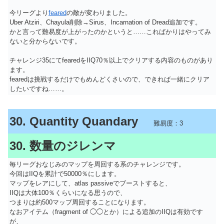
今リーグより
feared
の敵が変わりました。
Uber Atziri、Chayula削除→Sirus、Incarnation of Dread追加です。
かと言って難易度が上がったのかというと……こればかりはやってみ
ないと分からないです。
チャレンジ35にてfearedをIIQ70％以上でクリアする内容のものがあり
ます。
fearedは挑戦するだけでもめんどくさいので、できれば一緒にクリア
したいですね……。
30. Quantity Quandary
難易度：3
30. 数量のジレンマ
毎リーグおなじみのマップを周回する系のチャレンジです。
今回はIIQを累計で50000％にします。
マップをレアにして、atlas passiveでブーストすると、
IIQは大体100％くらいになる思うので、
つまりは約500マップ周回することになります。
なおアイテム（fragment of ◯◯とか）による追加のIIQは有効です
が、