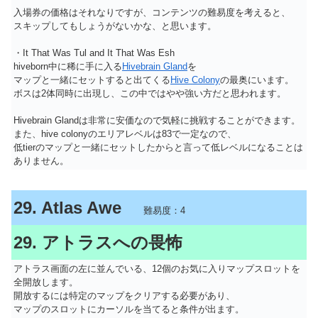
入場券の価格はそれなりですが、コンテンツの難易度を考えると、
スキップしてもしょうがないかな、と思います。
・It That Was Tul and It That Was Esh
hiveborn中に稀に手に入る
Hivebrain Gland
を
マップと一緒にセットすると出てくる
Hive Colony
の最奥にいます。
ボスは2体同時に出現し、この中ではやや強い方だと思われます。
Hivebrain Glandは非常に安価なので気軽に挑戦することができます。
また、hive colonyのエリアレベルは83で一定なので、
低tierのマップと一緒にセットしたからと言って低レベルになることは
ありません。
29. Atlas Awe
難易度：4
29. アトラスへの畏怖
アトラス画面の左に並んでいる、12個のお気に入りマップスロットを
全開放します。
開放するには特定のマップをクリアする必要があり、
マップのスロットにカーソルを当てると条件が出ます。