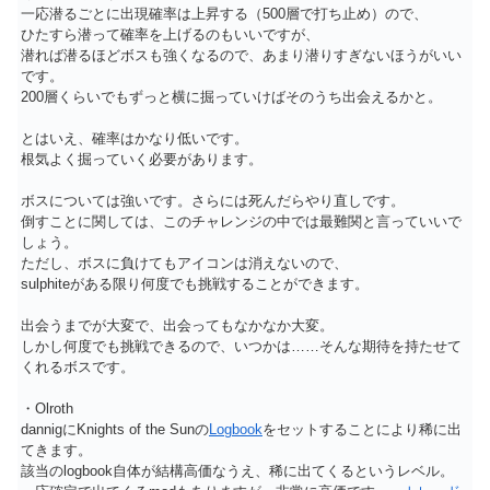
一応潜るごとに出現確率は上昇する（500層で打ち止め）ので、
ひたすら潜って確率を上げるのもいいですが、
潜れば潜るほどボスも強くなるので、あまり潜りすぎないほうがいい
です。
200層くらいでもずっと横に掘っていけばそのうち出会えるかと。
とはいえ、確率はかなり低いです。
根気よく掘っていく必要があります。
ボスについては強いです。さらには死んだらやり直しです。
倒すことに関しては、このチャレンジの中では最難関と言っていいで
しょう。
ただし、ボスに負けてもアイコンは消えないので、
sulphiteがある限り何度でも挑戦することができます。
出会うまでが大変で、出会ってもなかなか大変。
しかし何度でも挑戦できるので、いつかは……そんな期待を持たせて
くれるボスです。
・Olroth
dannigにKnights of the Sunの
Logbook
をセットすることにより稀に出
てきます。
該当のlogbook自体が結構高価なうえ、稀に出てくるというレベル。