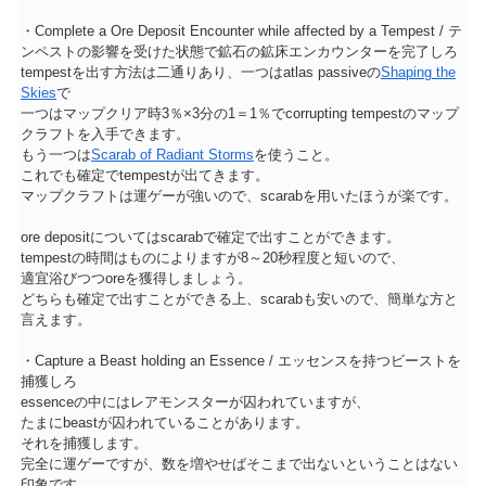
・Complete a Ore Deposit Encounter while affected by a Tempest / テ
ンペストの影響を受けた状態で鉱石の鉱床エンカウンターを完了しろ
tempestを出す方法は二通りあり、一つはatlas passiveの
Shaping the
Skies
で
一つはマップクリア時3％×3分の1＝1％でcorrupting tempestのマップ
クラフトを入手できます。
もう一つは
Scarab of Radiant Storms
を使うこと。
これでも確定でtempestが出てきます。
マップクラフトは運ゲーが強いので、scarabを用いたほうが楽です。
ore depositについてはscarabで確定で出すことができます。
tempestの時間はものによりますが8～20秒程度と短いので、
適宜浴びつつoreを獲得しましょう。
どちらも確定で出すことができる上、scarabも安いので、簡単な方と
言えます。
・Capture a Beast holding an Essence / エッセンスを持つビーストを
捕獲しろ
essenceの中にはレアモンスターが囚われていますが、
たまにbeastが囚われていることがあります。
それを捕獲します。
完全に運ゲーですが、数を増やせばそこまで出ないということはない
印象です。