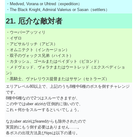
・Medved, Vorana or Uhtred（expedition）
・The Black Knight, Admiral Valerius or Sasan（settlers）
21. 厄介な敵対者
・ウーバーアッツィリ
・イザロ
・アビサルリッチ（アビス）
・オムニテクト（インカージョン）
・双子のヴォックス兄弟（ハイスト）
・カタッシュ、ゴールまたはベイダット（ビヨンド）
・メドヴェッド、ヴォラナまたはウートレッド（エクスペディショ
ン）
・黒騎士、ヴァレリウス提督またはササン（セトラーズ）
エリアレベル80以上で、上記のうち8種中6種のボスを倒すチャレンジ
です。
8種中6種なので2つはスルーできますが、
この中ではuber atziriが圧倒的に強いので、
これ＋何かをスルーするといいでしょう。
なおuber atziriはfearedからも除外されたので
実質的にもう倒す必要はありません……。
各ボスの出現方法及びtipsは以下の通り。