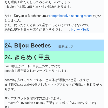
もし運良く出たら行ってみるのもいいでしょう。
missionでは高tierほど出やすい印象があります。
なお、Doryani’s Machinariumは
comprehensive scouting report
でない
と出ません。
また、使ったからと言って必ず出るというわけではないので、
結局は現物を買ったほうが良さそうです。 →
トレード検索
24. Bijou Beetles
難易度：3
24. きらめく甲虫
tier11以上かつIIQ70％以上のマップにて
scarabを所定数入れたマップをクリアします。
scarabを入れてクリアすること自体は問題ないと思いますが、
まず最初にscarabを5個入れる＝マップスロットが6個にする必要があ
ります。
マップスロットを増やす方法は2つあり、
maven’s invitation：atlasを完遂する（ボス10体のinvをクリアす
る）