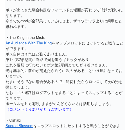
ボスが出てきた場合特殊なフィールドに場面が変わって1対1の戦いに
なります。
今までのmodが全部乗っているにせよ、ザコワラワラよりは簡単だと
思われます。
・The King in the Mists
An Audience With The King
をマップスロットにセットすると戦うこと
ができます。
ボス自体はそれほど強くありません。
第1～第2形態間に迷路で光を追うギミックがあり、
これを適切に行わないとボス第2形態までたどり着けません。
光は基本的に前のが消えたら近くに次のがある、という風になってお
りますが、
たまにそうでない場合があるので、途切れたらウロウロして次の光を
探しましょう。
なお、この迷路はログアウトをすることによってスキップすることが
できます。
ポータルを1つ消費しますがめんどくさい方は活用しましょう。
（コメントよりありがとうございます）
・Oshabi
Sacred Blossom
をマップスロットにセットすると戦うことができま