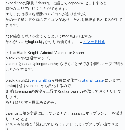
expeditionの隊員「dannig」に話してlogbookをセットすると、
特殊なエリアに行くことができます。
エリアには様々な報酬のアイコンがありますが、
その中で稀にドクロのアイコンがあり、それを爆破するとボスが出て
きます。
なお確定でボスが出てくるというmodもありますが、
それがついたlogbookはかなり高価です。 →
トレード検索
・The Black Knight, Admiral Valerius or Sasan
black knightは通常マップ、
valeriusとsasanはkingsmarchから行くことができる特殊マップで戦う
ことができます。
black knightは
verisium鉱石
が極稀に変化する
Starfall Crater
にいます。
craterは必ずverisiumから変化するので、
まずはverisiumの確率が上昇するatlas passiveを取っておくといいで
しょう。
あとはひたすら周回あるのみ。
valeriusは船を交易に出しているとき、sasanはマップランナーを派遣
しているとき、
どちらも極稀に「襲われている！」というポップアップが出てきま
す。