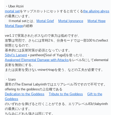
・Uber Atziri
mortal set
をマップスロットにセットすると出てくる
the alluring abyss
の最奥にいます。
※mortal setとは、
Mortal Grief
Mortal Ignorance
Mortal Hope
Mortal Rage
の総称
ver1.1で実装されたボスなので体力は低めですが、
攻撃は苛烈で、さらには常時2％、分身モードでは一部100％のreflect
状態となるので、
基本的には反射対策が必須となっています。
Sibyl’s Lament
＋pantheon[Soul of Yugul]を使ったり、
Awakened Elemental Damage with Attacks
をレベル5にしてelemental
反射を無効にする、
または反射を受けないmineやtrapを使う、などの工夫が必要です。
・Izaro
通常のThe Eternal Labyrinthではエリアレベル75ですので不可です。
offering to the goddessの上位種である
Dedication to the Goddess
Tribute to the Goddess
Gift to the
Goddess
のいずれかを捧げると行くことができる、エリアレベル83のlabyrinth
の最奥にいます。
ちなみにどれも強さは同じです。