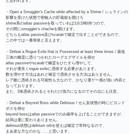
と思われます。
・Open a Smuggler’s Cache while affected by a Shrine / シュラインの
影響を受けた状態で密輸人の貯蔵箱を開けろ
shrine系のatlas passiveを取っていれば1分19秒持つので、
その間にsmuggler’s chacheを開けます。
どちらもatlas passive及びscarabで確定で出すことができるので、
この中では一番簡単と言えます。
・Defeat a Rogue Exile that is Possessed at least three times / 最低
三体の幽霊に憑りつかれたローグエグザイルを倒せ
atlas passiveやscarabで幽霊をひたすら増やして、
それが運良くrogue exileに憑依する必要があります。
数を増やす方法はあれど確定で憑依させる方法はありません。
レア敵に憑依される可能性も大なので、かなり運ゲー感が強い内容と
なっております。
また、3体憑依されるとそれだけ強力になるのでその点にも注意。
・Defeat a Beyond Boss while Delirious / せん妄状態の時にビヨンド
ボスを倒せ
beyond bossはatlas passiveでのみ確率を上げることができますが、
結局は運に変わりありません。
delirious状態はdelirium orbを使えば確定で常時なるので、
まあ楽な方なのかな……と思います。