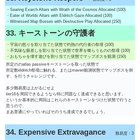
・Searing Exarch Altars with Wrath of the Cosmos Allocated (100)
・Eater of Worlds Altars with Eldritch Gaze Allocated (100)
・Witnessed Map Bosses with Destructive Play Allocated (150)
33. キーストーンの守護者
・宇宙の怒りを割り当てた状態で灼熱の代行者の祭壇 (100)
・不気味な眼差しを割り当てた状態で世界を喰らうものの祭壇 (100)
・おもちゃを壊す遊びを割り当てた状態でマップボスを観測 (150)
所定ののatlas passiveキーストーンを取った状態で
所定数eldritch祭壇に触れる、またはmaven観測状態でマップボスを倒
す、を行うチャレンジです。
多少難易度は上がるにせよ
tier16を周回できるようなら特に問題なく達成できると思います。
というか基本的に周回はこれらのキーストーンをつけた状態で行うと
思うので、
まあ普通にやっていればそのうち達成できるでしょう。
34. Expensive Extravagance
難易度：3