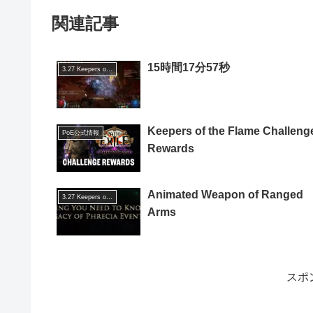
関連記事
15時間17分57秒
3.27 Keepers of the Flame
Keepers of the Flame Challeng
PoE公式情報
Rewards
Animated Weapon of Ranged
3.27 Keepers of the Flame
Arms
スポ