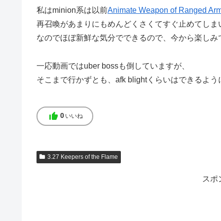
私はminion系は以前
Animate Weapon of Ranged Ar
再召喚があまりにもめんどくさくてすぐ止めてしま
なのでほぼ新鮮な気分でできるので、今から楽しみ
一応動画ではuber bossも倒していますが、
そこまで行かずとも、afk blightくらいはできる
thumb_up
0
いいね
3.27 Keepers of the Flame
スポ