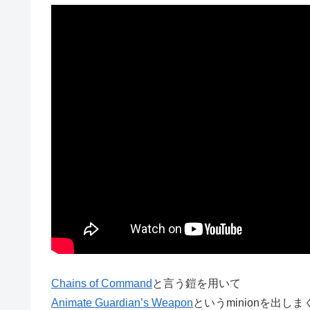
Chains of Command
と言う鎧を用いて
Animate Guardian’s Weapon
というminionを出し