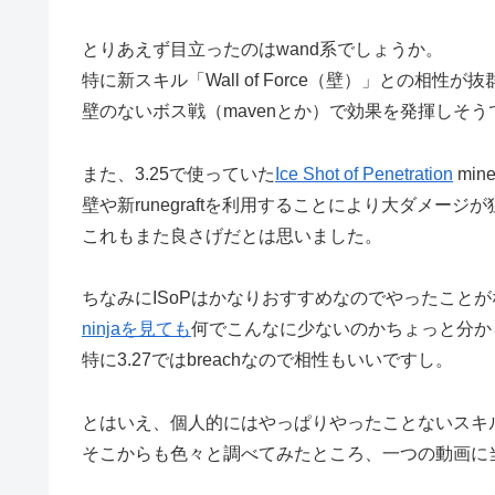
とりあえず目立ったのはwand系でしょうか。
特に新スキル「Wall of Force（壁）」との相性が
壁のないボス戦（mavenとか）で効果を発揮しそう
また、3.25で使っていた
Ice Shot of Penetration
min
壁や新runegraftを利用することにより大ダメージ
これもまた良さげだとは思いました。
ちなみにISoPはかなりおすすめなのでやったこと
ninjaを見ても
何でこんなに少ないのかちょっと分か
特に3.27ではbreachなので相性もいいですし。
とはいえ、個人的にはやっぱりやったことないスキ
そこからも色々と調べてみたところ、一つの動画に