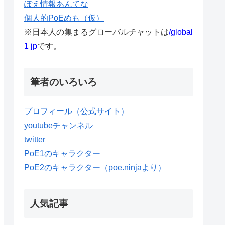
ぽえ情報あんてな
個人的PoEめも（仮）
※日本人の集まるグローバルチャットは
/global
1 jp
です。
筆者のいろいろ
プロフィール（公式サイト）
youtubeチャンネル
twitter
PoE1のキャラクター
PoE2のキャラクター（poe.ninjaより）
人気記事