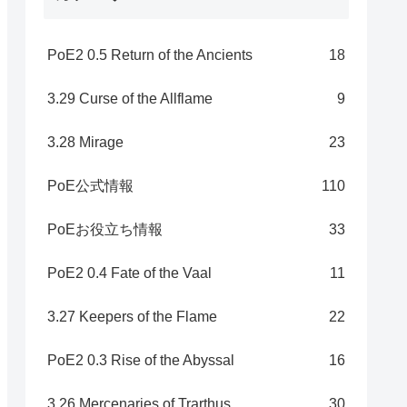
PoE2 0.5 Return of the Ancients
18
3.29 Curse of the Allflame
9
3.28 Mirage
23
PoE公式情報
110
PoEお役立ち情報
33
PoE2 0.4 Fate of the Vaal
11
3.27 Keepers of the Flame
22
PoE2 0.3 Rise of the Abyssal
16
3.26 Mercenaries of Trarthus
30