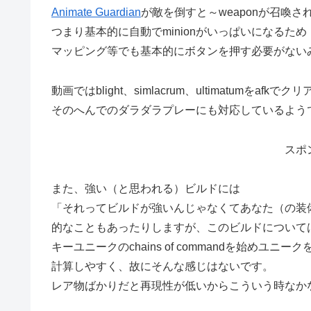
Animate Guardian
が敵を倒すと～weaponが召喚さ
つまり基本的に自動でminionがいっぱいになるため
マッピング等でも基本的にボタンを押す必要がない
動画ではblight、simlacrum、ultimatumをafk
そのへんでのダラダラプレーにも対応しているよう
スポ
また、強い（と思われる）ビルドには
「それってビルドが強いんじゃなくてあなた（の装
的なこともあったりしますが、このビルドについて
キーユニークのchains of commandを始めユニ
計算しやすく、故にそんな感じはないです。
レア物ばかりだと再現性が低いからこういう時なか