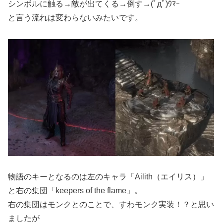
シンボルに触る→敵が出てくる→倒す→(ﾟдﾟ)ｳﾏｰ
と言う流れは変わらないみたいです。
物語のキーとなるのは左のキャラ「Ailith（エイリス）」
と右の集団「keepers of the flame」。
右の集団はモンクとのことで、すわモンク実装！？と思い
ましたが