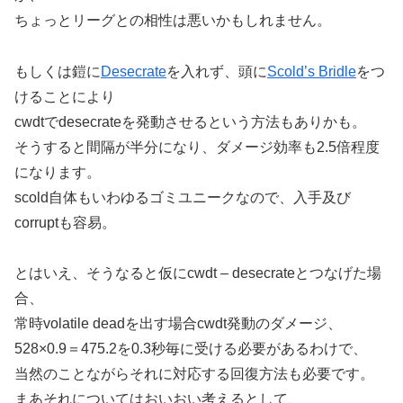
ちょっとリーグとの相性は悪いかもしれません。
もしくは鎧に
Desecrate
を入れず、頭に
Scold’s Bridle
をつ
けることにより
cwdtでdesecrateを発動させるという方法もありかも。
そうすると間隔が半分になり、ダメージ効率も2.5倍程度
になります。
scold自体もいわゆるゴミユニークなので、入手及び
corruptも容易。
とはいえ、そうなると仮にcwdt – desecrateとつなげた場
合、
常時volatile deadを出す場合cwdt発動のダメージ、
528×0.9＝475.2を0.3秒毎に受ける必要があるわけで、
当然のことながらそれに対応する回復方法も必要です。
まあそれについてはおいおい考えるとして、