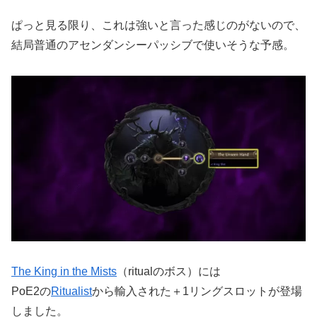
ぱっと見る限り、これは強いと言った感じのがないので、
結局普通のアセンダンシーパッシブで使いそうな予感。
The King in the Mists
（ritualのボス）には
PoE2の
Ritualist
から輸入された＋1リングスロットが登場
しました。