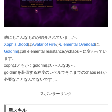
他にもこんなものが紹介されていました。
Xoph’s Blood
は
Avatar of Fire
が
Elemental Overload
に、
Goldrim
はall elemental resistanceがchaos～に変わってい
ます。
xophはともかくgoldrimはいらんなあ～。
goldrimを装備する程度のレベルでそこまでのchaos resが
必要なことなんてないですし。
スポンサーリンク
新スキル