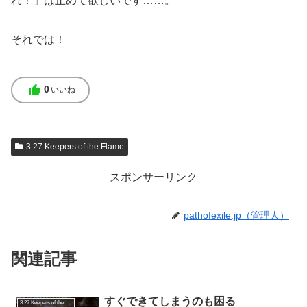
れ！」は止めて欲しいです……。
それでは！
thumb_up
0
いいね
3.27 Keepers of the Flame
スポンサーリンク
pathofexile.jp（管理人）
関連記事
すぐできてしまうのも困る
3.27 Keepers of the Flame