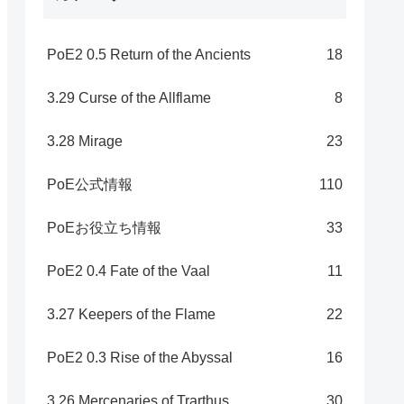
PoE2 0.5 Return of the Ancients
18
3.29 Curse of the Allflame
8
3.28 Mirage
23
PoE公式情報
110
PoEお役立ち情報
33
PoE2 0.4 Fate of the Vaal
11
3.27 Keepers of the Flame
22
PoE2 0.3 Rise of the Abyssal
16
3.26 Mercenaries of Trarthus
30