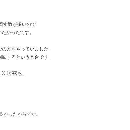
を倒す数が多いので
りがたかったです。
toneの方をやっていました。
周回するという具合です。
of ◯◯が落ち、
が良かったからです。