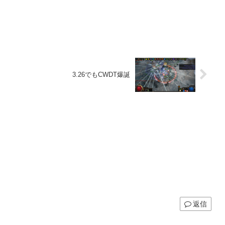
3.26でもCWDT爆誕
返信