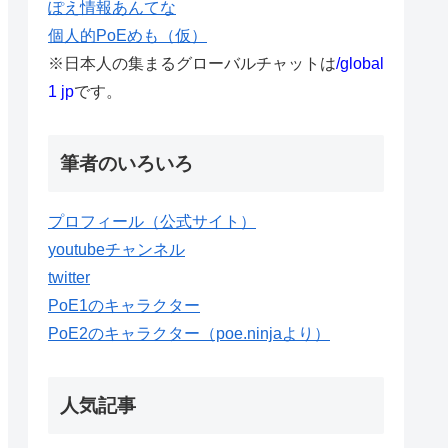
ぽえ情報あんてな
個人的PoEめも（仮）
※日本人の集まるグローバルチャットは
/global
1 jp
です。
筆者のいろいろ
プロフィール（公式サイト）
youtubeチャンネル
twitter
PoE1のキャラクター
PoE2のキャラクター（poe.ninjaより）
人気記事