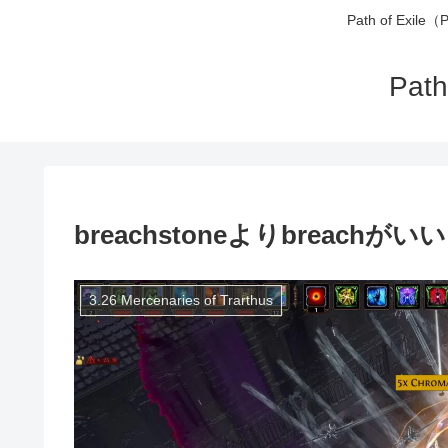
Path of 
Pa
breachstoneよりbreachがい
3.26 Mercenaries of Trarthus