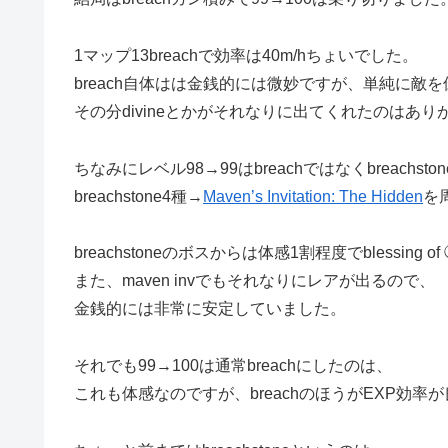
1マップ13breachで効率は40m/hちょいでした。
breach自体はは金銭的には微妙ですが、単純に敵
その分divineとかがそれなりに出てくれたのはあ
ちなみにレベル98→99はbreachではなくbreachs
breachstone4種→
Maven’s Invitation: The Hidden
を
breachstoneのボスからは体感1割程度でblessing 
また、maven invでもそれなりにレアが出るので、
金銭的には非常に安定していました。
それでも99→100は通常breachにしたのは、
これも体感なのですが、breachのほうがEXP効率