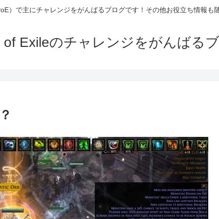
Exile（PoE）で主にチャレンジをがんばるブログです！その他お役立ち情報
th of Exileのチャレンジをがんばる
い？