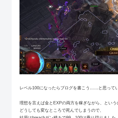
レベル100になったらブログを書こう……と思って
理想を言えば金とEXPの両方を稼ぎながら、という
どうしても変なところで死んでしまうので、
結局はbreachガン積みで99→100は乗り切りました