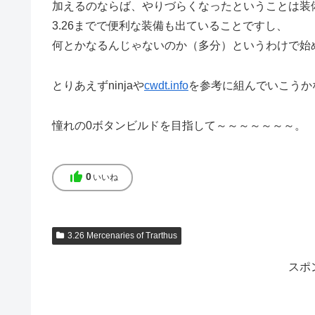
加えるのならば、やりづらくなったということは装
3.26までで便利な装備も出ていることですし、
何とかなるんじゃないのか（多分）というわけで始
とりあえずninjaや
cwdt.info
を参考に組んでいこうか
憧れの0ボタンビルドを目指して～～～～～～～。
thumb_up
0
いいね
3.26 Mercenaries of Trarthus
スポ