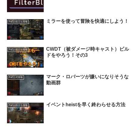
ミラーを使って冒険を快適にしよう！
PoEお役立ち情報
CWDT（被ダメージ時キャスト）ビル
PoEお役立ち情報
ドをやろう！その3
マーク・ロバーツが嫌いになりそうな
PoE公式情報
動画群
イベントheistを早く終わらせる方法
PoEお役立ち情報