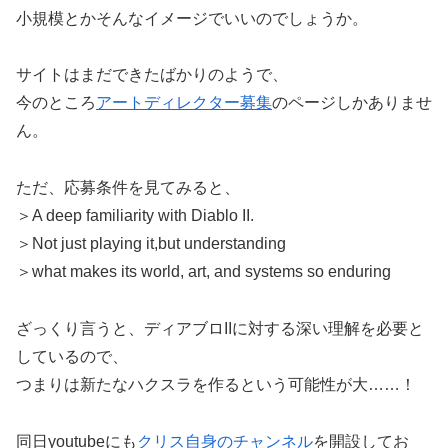
小規模とかそんなイメージでいいのでしょうか。
サイトはまだできたばかりのようで、
今のところ
アートディレクター募集
のページしかありませ
ん。
ただ、応募条件を見てみると、
＞A deep familiarity with Diablo II.
＞Not just playing it,but understanding
＞what makes its world, art, and systems so enduring
ざっくり言うと、ディアブロIIに対する深い理解を必要と
しているので、
つまりは新たなハクスラを作るという可能性が大……！
同日youtubeにも
クリス自身のチャンネル
を開設してお