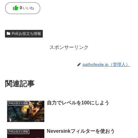
thumb_up
0
いいね
PoEお役立ち情報
スポンサーリンク
pathofexile.jp（管理人）
関連記事
自力でレベルを100にしよう
PoEお役立ち情報
Neversinkフィルターを使おう
PoEお役立ち情報