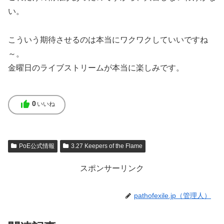
い。
こういう期待させるのは本当にワクワクしていいですね
～。
金曜日のライブストリームが本当に楽しみです。
thumb_up
0
いいね
PoE公式情報
3.27 Keepers of the Flame
スポンサーリンク
pathofexile.jp（管理人）