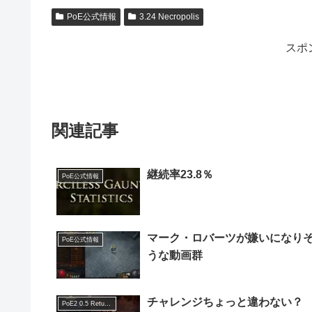
PoE公式情報
3.24 Necropolis
スポ
関連記事
継続率23.8％
PoE公式情報
マーク・ロバーツが嫌いになり
PoE公式情報
うな動画群
チャレンジちょっと違わない？
PoE2 0.5 Return of the Ancients