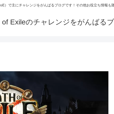
Exile（PoE）で主にチャレンジをがんばるブログです！その他お役立ち情報
th of Exileのチャレンジをがんばる