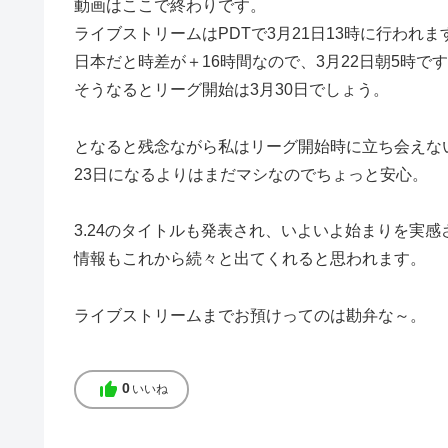
動画はここで終わりです。
ライブストリームはPDTで3月21日13時に行われま
日本だと時差が＋16時間なので、3月22日朝5時で
そうなるとリーグ開始は3月30日でしょう。
となると残念ながら私はリーグ開始時に立ち会えな
23日になるよりはまだマシなのでちょっと安心。
3.24のタイトルも発表され、いよいよ始まりを実
情報もこれから続々と出てくれると思われます。
ライブストリームまでお預けってのは勘弁な～。
thumb_up
0
いいね