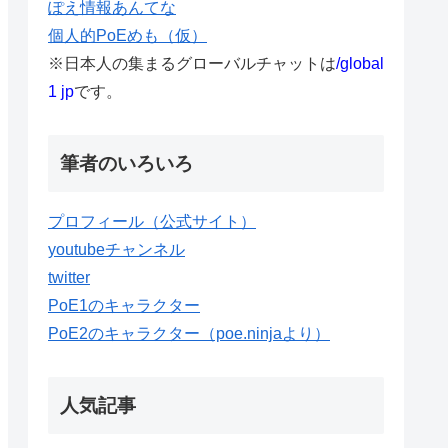
ぽえ情報あんてな
個人的PoEめも（仮）
※日本人の集まるグローバルチャットは
/global
1 jp
です。
筆者のいろいろ
プロフィール（公式サイト）
youtubeチャンネル
twitter
PoE1のキャラクター
PoE2のキャラクター（poe.ninjaより）
人気記事