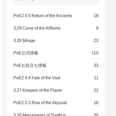
PoE2 0.5 Return of the Ancients
18
3.29 Curse of the Allflame
9
3.28 Mirage
23
PoE公式情報
110
PoEお役立ち情報
33
PoE2 0.4 Fate of the Vaal
11
3.27 Keepers of the Flame
22
PoE2 0.3 Rise of the Abyssal
16
3.26 Mercenaries of Trarthus
30