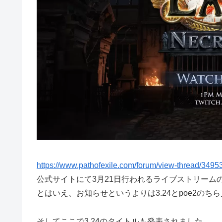
https://www.pathofexile.com/forum/view-thread/3495
公式サイトにて3月21日行われるライブストリーム
とはいえ、お知らせというよりは3.24とpoe2の
そしてここで3.24のタイトルも発表されました。