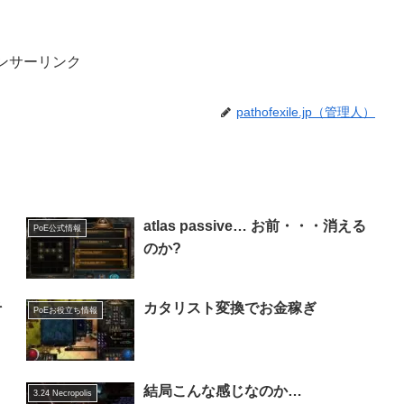
ンサーリンク
pathofexile.jp（管理人）
atlas passive… お前・・・消える
PoE公式情報
のか?
そ
カタリスト変換でお金稼ぎ
PoEお役立ち情報
結局こんな感じなのか…
3.24 Necropolis