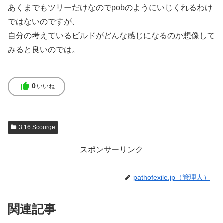
あくまでもツリーだけなのでpobのようにいじくれるわけ
ではないのですが、
自分の考えているビルドがどんな感じになるのか想像して
みると良いのでは。
thumb_up
0
いいね
3.16 Scourge
スポンサーリンク
pathofexile.jp（管理人）
関連記事