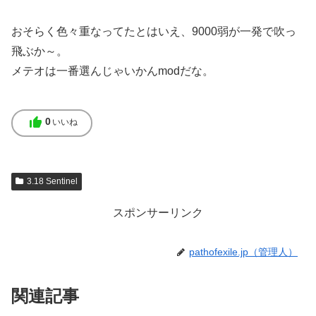
おそらく色々重なってたとはいえ、9000弱が一発で吹っ
飛ぶか～。
メテオは一番選んじゃいかんmodだな。
thumb_up
0
いいね
3.18 Sentinel
スポンサーリンク
pathofexile.jp（管理人）
関連記事