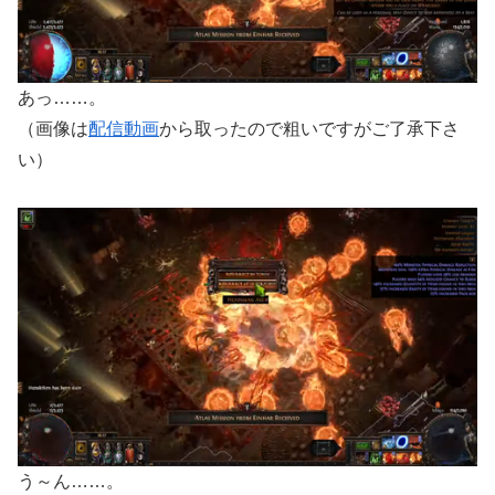
あっ……。
（画像は
配信動画
から取ったので粗いですがご了承下さ
い）
う～ん……。