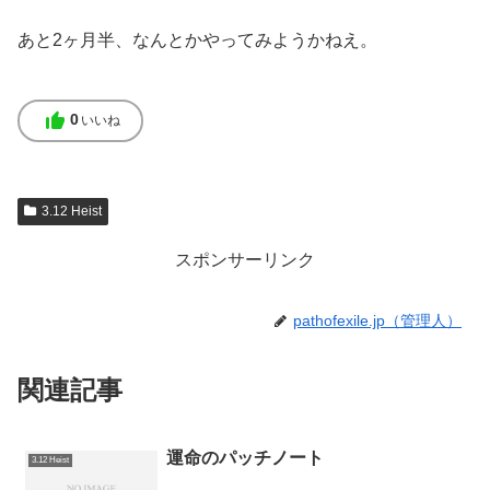
あと2ヶ月半、なんとかやってみようかねえ。
thumb_up
0
いいね
3.12 Heist
スポンサーリンク
pathofexile.jp（管理人）
関連記事
運命のパッチノート
3.12 Heist