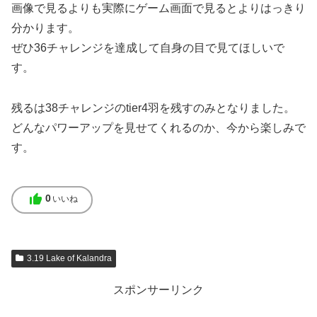
画像で見るよりも実際にゲーム画面で見るとよりはっきり
分かります。
ぜひ36チャレンジを達成して自身の目で見てほしいで
す。
残るは38チャレンジのtier4羽を残すのみとなりました。
どんなパワーアップを見せてくれるのか、今から楽しみで
す。
thumb_up
0
いいね
3.19 Lake of Kalandra
スポンサーリンク