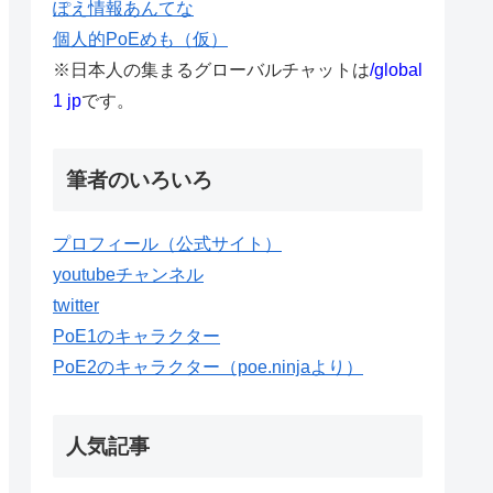
ぽえ情報あんてな
個人的PoEめも（仮）
※日本人の集まるグローバルチャットは
/global
1 jp
です。
筆者のいろいろ
プロフィール（公式サイト）
youtubeチャンネル
twitter
PoE1のキャラクター
PoE2のキャラクター（poe.ninjaより）
人気記事