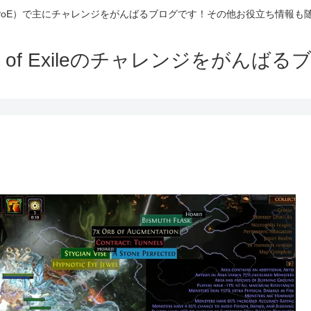
Exile（PoE）で主にチャレンジをがんばるブログです！その他お役立ち情報
th of Exileのチャレンジをがんばる