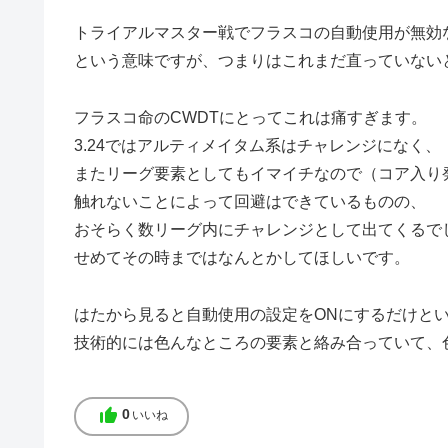
トライアルマスター戦でフラスコの自動使用が無効
という意味ですが、つまりはこれまだ直っていない
フラスコ命のCWDTにとってこれは痛すぎます。
3.24ではアルティメイタム系はチャレンジになく、
またリーグ要素としてもイマイチなので（コア入り
触れないことによって回避はできているものの、
おそらく数リーグ内にチャレンジとして出てくるで
せめてその時まではなんとかしてほしいです。
はたから見ると自動使用の設定をONにするだけと
技術的には色んなところの要素と絡み合っていて、
thumb_up
0
いいね