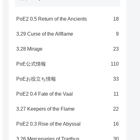
PoE2 0.5 Return of the Ancients
18
3.29 Curse of the Allflame
9
3.28 Mirage
23
PoE公式情報
110
PoEお役立ち情報
33
PoE2 0.4 Fate of the Vaal
11
3.27 Keepers of the Flame
22
PoE2 0.3 Rise of the Abyssal
16
3.26 Mercenaries of Trarthus
30