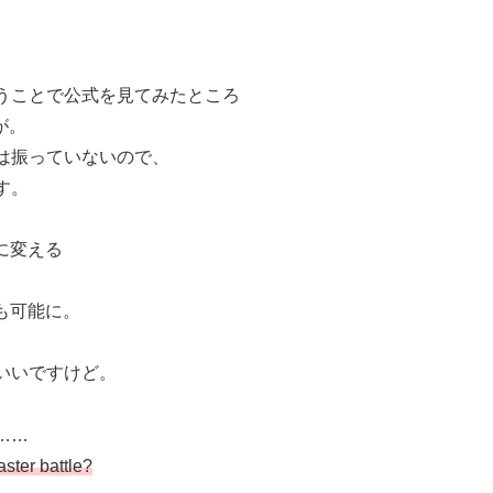
うことで公式を見てみたところ
が。
は振っていないので、
す。
sに変える
らも可能に。
いいですけど。
……
aster battle?