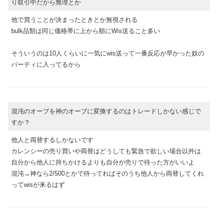
り取引中だから無理とか
他で買うことが決まったときとか無視される
bulk品類は同じ価格帯に上から順にWis送ること多い
そういうのは10人くらいに一気にwis送って一番反応が早かった奴の
パーティに入ってるから
混沌のオーブを神のオーブに変換するのはトレードしかない感じで
すか？
他人と両替するしかないです
カレンシーの売り買いや両替はどうしても緊急で欲しい場合以外は
自分から他人に持ちかけるよりも自分が売りで待った方がいいよ
混沌→神なら2/500とかで待ってればそのうち他人から両替してくれ
ってwisが来るはず