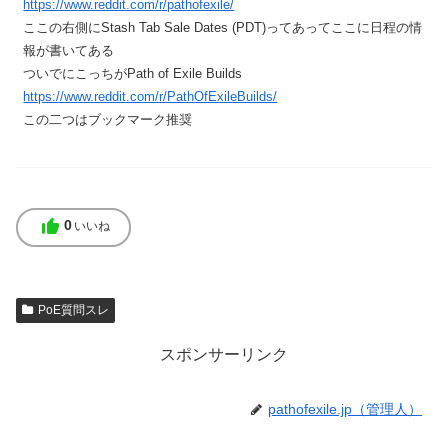
https://www.reddit.com/r/pathofexile/
ここの右側にStash Tab Sale Dates (PDT)ってあってここに日程の情
報が書いてある
ついでにこっちがPath of Exile Builds
https://www.reddit.com/r/PathOfExileBuilds/
この二つはブックマーク推奨
thumb_up
0
いいね
PoE質問スレ
スポンサーリンク
pathofexile.jp（管理人）