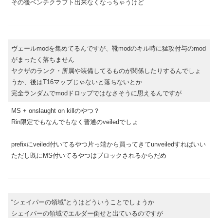
その後ベンチクラフト出来なくなっちゃうけど
ヴェールmodを集めてるんですが、靴modのキル時に猛攻付与のmod
がまったく落ちません
ヤクザのランク・所属や装備してるものが関係したりするんでしょ
うか、後はT16マップじゃないと落ちないとか
完全ランダムでmodドロップではなさそうに思えるんですが
MS + onslaught on killのやつ？
Rin限定でもなんでもなく普通のveiledでしょ
prefixにveiled付いてるやつ片っ端から買ってきてunveiledすればいい
ただし既にMS付いてるやつはブロックされるからだめ
“シェイパーの領域”とうはどういうことでしょうか
シェイパーの領域でエルダー倒せと出ているのですが