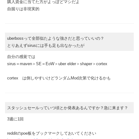
購入資金に当てた方がよっぽどマシだよ
自掘りは非現実的
uberbossって全部似たような強さだと思っていいの？
とりあえずsirusには手も足も出なかったが
自分の感覚では
sirus＝maven＞SE＝EoW＞uber elder＞shaper＞cortex
cortex は倒しやすいけどランダムMod次第で化けるかも
スタッシュセールっていつ頃とか発表あるんですか？急に来ます？
3週に1回
redditのpoe板をブックマークしておいてください