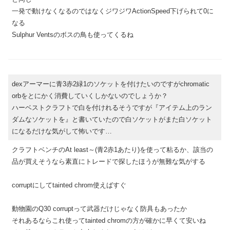
一発で動けなくなるのではなくジワジワActionSpeed下げられて0に
なる
Sulphur Ventsのボスの鳥も使ってくるね
dexアーマーに青3赤2緑1のソケットを付けたいのですがchromatic
orbをとにかく消費していくしかないのでしょうか？
ハーベストクラフトで白を付けれるそうですが『アイテム上のラン
ダムなソケットを』と書いていたので白ソケットがまた白ソケット
になるだけな気がして怖いです…
クラフトベンチのAt least～(青2赤1あたり)を使って粘るか、該当の
品が買えそうなら素直にトレードで探したほうが無難な気がする
corruptにしてtainted chrom使えばすぐ
動物園のQ30 corruptって武器だけじゃなく防具もあったか
それあるならこれ使ってtainted chromの方が確かに早くて安いね