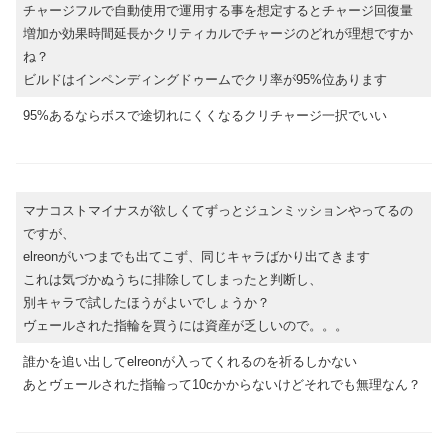
チャージフルで自動使用で運用する事を想定するとチャージ回復量
増加か効果時間延長かクリティカルでチャージのどれが理想ですか
ね？
ビルドはインペンディングドゥームでクリ率が95%位あります
95%あるならボスで途切れにくくなるクリチャージ一択でいい
マナコストマイナスが欲しくてずっとジュンミッションやってるの
ですが、
elreonがいつまでも出てこず、同じキャラばかり出てきます
これは気づかぬうちに排除してしまったと判断し、
別キャラで試したほうがよいでしょうか？
ヴェールされた指輪を買うには資産が乏しいので。。。
誰かを追い出してelreonが入ってくれるのを祈るしかない
あとヴェールされた指輪って10cかからないけどそれでも無理なん？