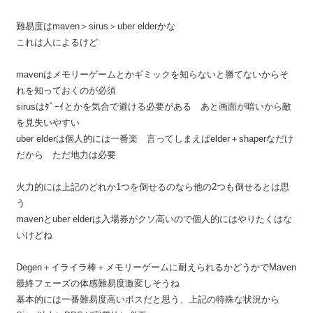
難易度はmaven＞sirus＞uber elderかな
これは人によるけど
mavenはメモリーゲームとかギミックを知らないと勝てないからそ
れを知っておくのが必須
sirusはﾀﾞｰｲとかを気合で避ける必要がある あと画面が暗いから敵
を見失いやすい
uber elderは個人的には一番楽 言ってしまえばelder＋shaperなだけ
だから ただ地力は必要
火力的には上記のどれか1つを倒せるのなら他の2つも倒せるとは思
う
mavenとuber elderは入場券がクソ高いので個人的にはやりたくはな
いけどね
Degen＋イライラ棒＋メモリーゲームに耐えられるかどうかでMaven
最終フェーズの体感難易度激変しそうね
基本的には一番難易度高いボスだと思う、上記の特殊な状況から