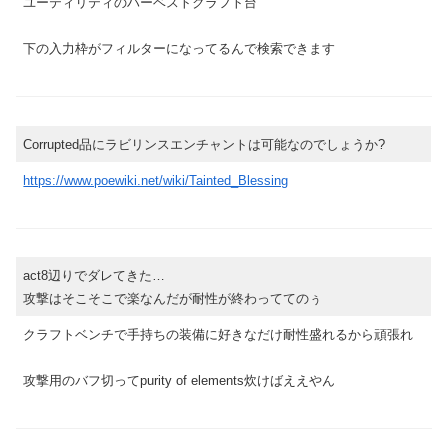
ユーティリティのハーベストクラフト台
下の入力枠がフィルターになってるんで検索できます
Corrupted品にラビリンスエンチャントは可能なのでしょうか?
https://www.poewiki.net/wiki/Tainted_Blessing
act8辺りでダレてきた…
攻撃はそこそこで楽なんだが耐性が終わっててのぅ
クラフトベンチで手持ちの装備に好きなだけ耐性盛れるから頑張れ
攻撃用のバフ切ってpurity of elements炊けばええやん