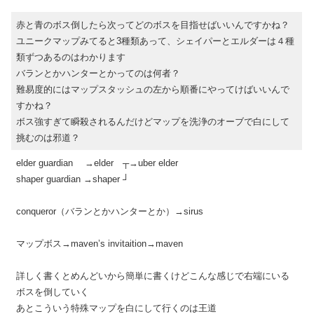
赤と青のボス倒したら次ってどのボスを目指せばいいんですかね？
ユニークマップみてると3種類あって、シェイパーとエルダーは４種
類ずつあるのはわかります
バランとかハンターとかってのは何者？
難易度的にはマップスタッシュの左から順番にやってけばいいんで
すかね？
ボス強すぎて瞬殺されるんだけどマップを洗浄のオーブで白にして
挑むのは邪道？
elder guardian →elder ┬→uber elder
shaper guardian →shaper ┘
conqueror（バランとかハンターとか）→sirus
マップボス→maven’s invitaition→maven
詳しく書くとめんどいから簡単に書くけどこんな感じで右端にいる
ボスを倒していく
あとこういう特殊マップを白にして行くのは王道