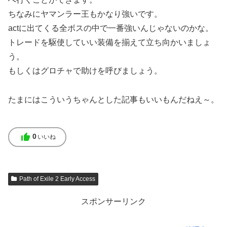
ちなみにヤマンラー王もかなり強いです。
actに出てくる全ボスの中で一番強いんじゃないのかな。
トレードを駆使していい装備を揃えて立ち向かいましょ
う。
もしくはグロチャで助けを呼びましょう。
たまにはこういうちゃんとした記事もいいもんだねえ～。
thumb_up
0
いいね
Path of Exile 2 Early Access
スポンサーリンク