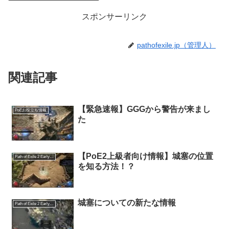
スポンサーリンク
pathofexile.jp（管理人）
関連記事
【緊急速報】GGGから警告が来まし
PoEお役立ち情報
た
【PoE2上級者向け情報】城塞の位置
Path of Exile 2 Early Access
を知る方法！？
城塞についての新たな情報
Path of Exile 2 Early Access