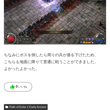
ちなみにボスを倒したら周りの兵が盾を下げたため、
こちらも地面に降りて普通に戦うことができました。
よかったよかった。
thumb_up
0
いいね
Path of Exile 2 Early Access