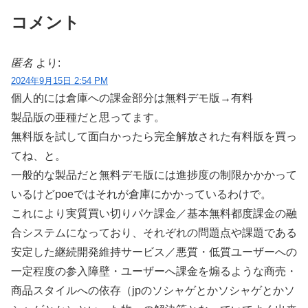
コメント
匿名
より:
2024年9月15日 2:54 PM
個人的には倉庫への課金部分は無料デモ版→有料
製品版の亜種だと思ってます。
無料版を試して面白かったら完全解放された有料版を買っ
てね、と。
一般的な製品だと無料デモ版には進捗度の制限かかかって
いるけどpoeではそれが倉庫にかかっているわけで。
これにより実質買い切りパケ課金／基本無料都度課金の融
合システムになっており、それぞれの問題点や課題である
安定した継続開発維持サービス／悪質・低質ユーザーへの
一定程度の参入障壁・ユーザーへ課金を煽るような商売・
商品スタイルへの依存（jpのソシャゲとかソシャゲとかソ