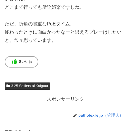
どこまで行っても所詮娯楽ですしね。
ただ、折角の貴重なPoEタイム、
終わったときに面白かったなーと思えるプレーはしたい
と、常々思っています。
thumb_up
0
いいね
3.25 Settlers of Kalguur
スポンサーリンク
pathofexile.jp（管理人）