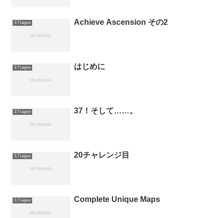
Achieve Ascension その2
3.7 Legion
はじめに
3.7 Legion
37！そして……。
3.7 Legion
20チャレンジ目
3.7 Legion
Complete Unique Maps
3.7 Legion