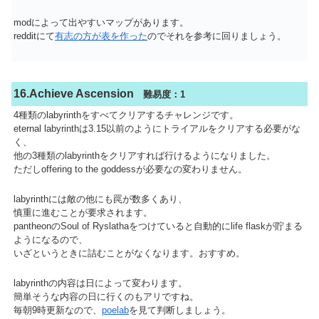
modによって出やすいマップがあります。
redditにて
有志の方が表を作った
のでそれを参考に回りましょう。
16.Achieve Ascension
難易度：1
4種類のlabyrinthをすべてクリアするチャレンジです。
eternal labyrinthは3.15以前のようにトライアルをクリアする必要がな
く、
他の3種類のlabyrinthをクリアすれば行けるようになりました。
ただしoffering to the goddessが必要なの変わりません。
labyrinthには敵の他にも罠が数多くあり、
慎重に進むことが要求されます。
pantheonのSoul of Ryslathaをつけていると自動的にlife flaskが貯まる
ようになるので、
いざというときに詰むことがなくなります。おすすめ。
labyrinthの内容は日によって変わります。
簡単そうな内容の日に行くのもアリですね。
毎朝9時更新なので、
poelab
を見て判断しましょう。