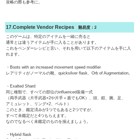
攻略の際も参考に。
17.Complete Vendor Recipes
難易度：2
このゲームは、特定のアイテムを一緒に売ると
通常とは違うアイテムが手に入ることがあります。
これをベンダーレシピと言い、それを用いて以下のアイテムを手に入
れます。
・Boots with an increased movement speed modifier
レアリティがノーマルの靴、quicksilver flask、Orb of Augmentation。
・Exalted Shard
同じ種類で、すべての部位のinfluenced装備一式
（両手武器（片手武器×2や片手＋盾でもOK）、頭、鎧、腕、足、
アミュレット、リング×2、ベルト）
このとき、鑑定済みが1つでもあると2つですが、
すべて未鑑定だと4つもらえます。
なのでなるべく未鑑定のものを揃えましょう。
・Hybrid flask