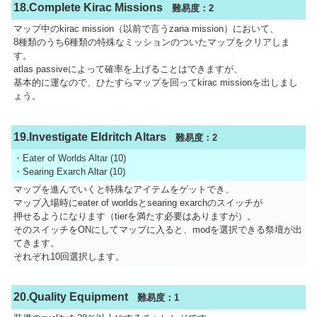
18.Complete Kirac Missions
難易度：2
マップ中のkirac mission（以前で言うzana mission）において、
8種類のうち6種類の特殊なミッションのついたマップをクリアしま
す。
atlas passiveによって確率を上げることはできますが、
基本的に運なので、ひたすらマップを回ってkirac missionを出しまし
ょう。
19.Investigate Eldritch Altars
難易度：2
・Eater of Worlds Altar (10)
・Searing Exarch Altar (10)
マップを進んでいくと特殊なアイテムをゲットでき、
マップ入場時にeater of worldsとsearing exarchのスイッチが
押せるようになります（tierを満たす必要はありますが）。
そのスイッチをONにしてマップに入ると、modを選択できる祭壇が出
てきます。
それぞれ10回選択します。
20.Quality Equipment
難易度：1