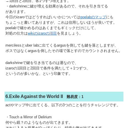
→1回目と2回目、各1つずつ増えます。
・darkshrineに鍵が増える効果があるので、それを引き当てる
があります。
今日のizaroではどうすればいいかについては
poelabのマップ
にも
ちょこっと書いてありますが、これは信用しないほうが良いです。
poelabで確かめるのはあくまでもギミックだけにして、
対処の仕方は
wikiのizaroの項目
を見ましょう。
mercilessとuber labに出てくるargusを倒しても鍵を落としますが、
ボスではなくargusを倒したその場で落とすのでカウントされません。
darkshrineで鍵を引き当てるのは運なので、
izaroの1回目と2回目で条件を満たして＋1つずつ、
というのが多いかな、という印象です。
6.Exile Against the World II
難易度：1
actやマップ中に出てくる、以下の3つのことを行うチャレンジです。
・Touch a Mirror of Delirium
何やら鏡？のようなものが出てきます。
それに入ると世界が白っぽくなり、特殊な敵が出てきます。