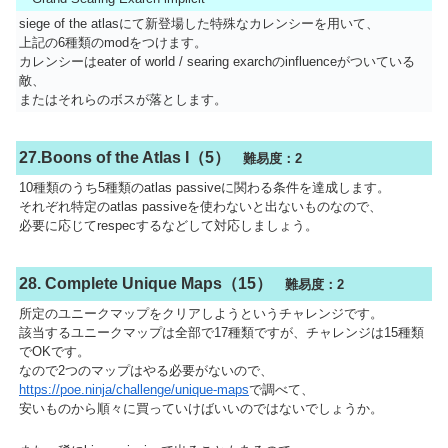
siege of the atlasにて新登場した特殊なカレンシーを用いて、
上記の6種類のmodをつけます。
カレンシーはeater of world / searing exarchのinfluenceがついている
敵、
またはそれらのボスが落とします。
27.Boons of the Atlas I（5）
難易度：2
10種類のうち5種類のatlas passiveに関わる条件を達成します。
それぞれ特定のatlas passiveを使わないと出ないものなので、
必要に応じてrespecするなどして対応しましょう。
28. Complete Unique Maps（15）
難易度：2
所定のユニークマップをクリアしようというチャレンジです。
該当するユニークマップは全部で17種類ですが、チャレンジは15種類
でOKです。
なので2つのマップはやる必要がないので、
https://poe.ninja/challenge/unique-maps
で調べて、
安いものから順々に買っていけばいいのではないでしょうか。