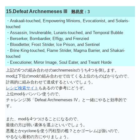
15.Defeat Archnemeses III
難易度：3
・Arakaali-touched, Empowering Minions, Evocationist, and Solaris-
touched
・Assassin, Invulnerable, Lunaris-touched, and Temporal Bubble
・Berserker, Bombardier, Effigy, and Frenzied
・Bloodletter, Frost Strider, Ice Prison, and Sentinel
・Brine King-touched, Flame Strider, Magma Barrier, and Shakari-
touched
・Executioner, Mirror Image, Soul Eater, and Treant Horde
上記の6つの組み合わせのarchnemesisのうち4つを倒します。
modは下位のmodの組み合わせで出てくる上位のものばかりなので、
計画的に組み合わせて達成するといいでしょう。
レシピ検索サイト
もあるので参考にどうぞ。
上位modをバンバン使うので、
チャレンジ36「Defeat Archnemeses IV」と一緒にやると効率的で
す。
また、modを4つつけることになるので、
最後の方は弱い素体を選ぶといいでしょう。
悪魔とかcycloneを使う円柱型の檻？とかゴーレムは強いので、
やるなら最初の方にやりましょう。