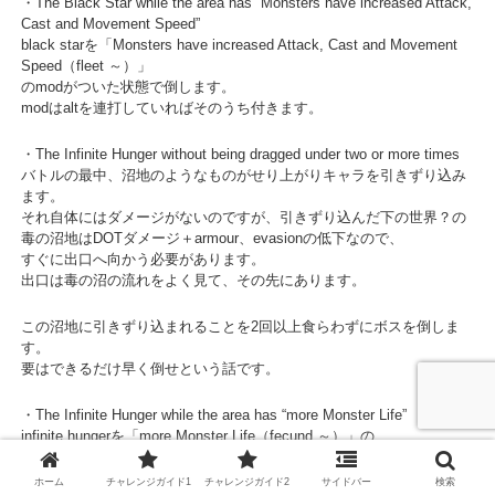
・The Black Star while the area has “Monsters have increased Attack,
Cast and Movement Speed”
black starを「Monsters have increased Attack, Cast and Movement
Speed（fleet ～）」
のmodがついた状態で倒します。
modはaltを連打していればそのうち付きます。
・The Infinite Hunger without being dragged under two or more times
バトルの最中、沼地のようなものがせり上がりキャラを引きずり込み
ます。
それ自体にはダメージがないのですが、引きずり込んだ下の世界？の
毒の沼地はDOTダメージ＋armour、evasionの低下なので、
すぐに出口へ向かう必要があります。
出口は毒の沼の流れをよく見て、その先にあります。
この沼地に引きずり込まれることを2回以上食らわずにボスを倒しま
す。
要はできるだけ早く倒せという話です。
・The Infinite Hunger while the area has “more Monster Life”
infinite hungerを「more Monster Life（fecund ～）」の
modがついた状態で倒します。
modはaltを連打していればそのうち付きます。
ホーム
チャレンジガイド1
チャレンジガイド2
サイドバー
検索