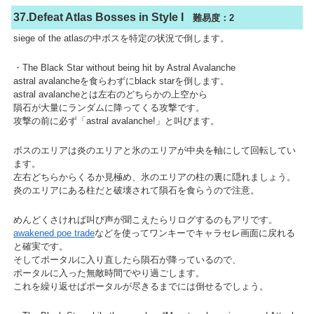
37.Defeat Atlas Bosses in Style I
難易度：2
siege of the atlasの中ボスを特定の状況で倒します。
・The Black Star without being hit by Astral Avalanche
astral avalancheを食らわずにblack starを倒します。
astral avalancheとは左右のどちらかの上空から
隕石が大量にランダムに降ってくる攻撃です。
攻撃の前に必ず「astral avalanche!」と叫びます。
ボスのエリアは炎のエリアと氷のエリアが中央を軸にして回転してい
ます。
左右どちらからくるか見極め、氷のエリアの柱の裏に隠れましょう。
炎のエリアにある柱だと破壊されて隕石を食らうので注意。
めんどくさければ叫び声が聞こえたらリログするのもアリです。
awakened poe trade
などを使ってワンキーでキャラセレ画面に戻れる
と確実です。
そしてポータルに入り直したら隕石が降っているので、
ポータルに入った無敵時間でやり過ごします。
これを繰り返せばポータルが尽きるまでには倒せるでしょう。