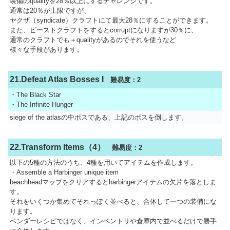
装備のqualityを28％以上にするチャレンジです。
通常は20％が上限ですが、
ヤクザ（syndicate）クラフトにて最大28％にすることができます。
また、ビーストクラフトをするとcorruptになりますが30％に、
通常のクラフトでも＋qualityがあるのでそれを使うなど
様々な手段があります。
21.Defeat Atlas Bosses I
難易度：2
・The Black Star
・The Infinite Hunger
siege of the atlasの中ボスである、上記のボスを倒します。
22.Transform Items（4）
難易度：2
以下の5種の方法のうち、4種を用いてアイテムを作成します。
・Assemble a Harbinger unique item
beachheadマップをクリアするとharbingerアイテムの欠片を落としま
す。
それをいくつか集めてそれっぽく並べると、合体して一つの装備にな
ります。
ベンダーレシピではなく、インベントリや倉庫内で並べるだけで勝手