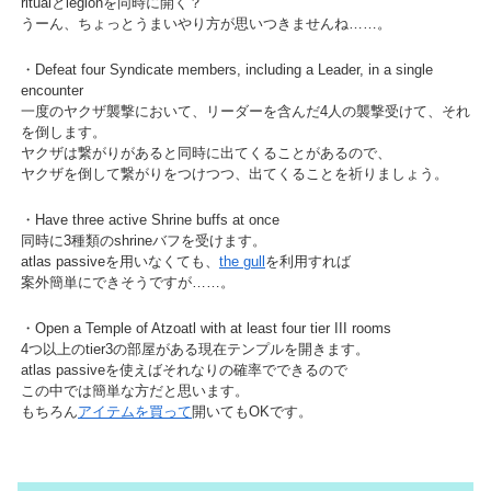
ritualとlegionを同時に開く？
うーん、ちょっとうまいやり方が思いつきませんね……。
・Defeat four Syndicate members, including a Leader, in a single
encounter
一度のヤクザ襲撃において、リーダーを含んだ4人の襲撃受けて、それ
を倒します。
ヤクザは繋がりがあると同時に出てくることがあるので、
ヤクザを倒して繋がりをつけつつ、出てくることを祈りましょう。
・Have three active Shrine buffs at once
同時に3種類のshrineバフを受けます。
atlas passiveを用いなくても、
the gull
を利用すれば
案外簡単にできそうですが……。
・Open a Temple of Atzoatl with at least four tier III rooms
4つ以上のtier3の部屋がある現在テンプルを開きます。
atlas passiveを使えばそれなりの確率でできるので
この中では簡単な方だと思います。
もちろん
アイテムを買って
開いてもOKです。