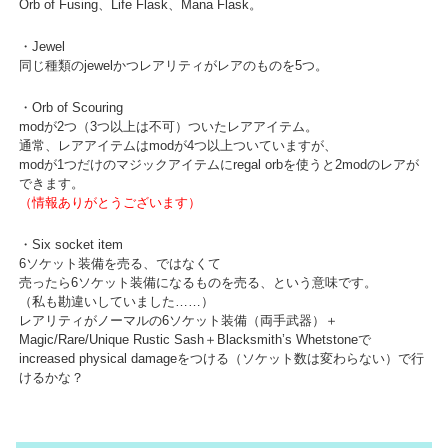
Orb of Fusing、Life Flask、Mana Flask。
・Jewel
同じ種類のjewelかつレアリティがレアのものを5つ。
・Orb of Scouring
modが2つ（3つ以上は不可）ついたレアアイテム。
通常、レアアイテムはmodが4つ以上ついていますが、
modが1つだけのマジックアイテムにregal orbを使うと2modのレアが
できます。
（情報ありがとうございます）
・Six socket item
6ソケット装備を売る、ではなくて
売ったら6ソケット装備になるものを売る、という意味です。
（私も勘違いしていました……）
レアリティがノーマルの6ソケット装備（両手武器）＋
Magic/Rare/Unique Rustic Sash＋Blacksmith’s Whetstoneで
increased physical damageをつける（ソケット数は変わらない）で行
けるかな？