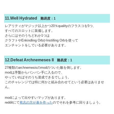
11.Well Hydrated
難易度：1
レアリティがマジック以上かつ20％qualityのフラスコを5つ、
すべてのスロットに装備します。
さらにはそのうちどれか1つは
クラフトやEnkindling OrbかInstilling Orbを使って
エンチャントをしている必要があります。
12.Defeat Archnemeses II
難易度：1
27種類のarchnemesisのmodのついた敵を倒します。
modは序盤からバンバン手に入るので、
やっていればそのうち達成できるでしょう。
このチャレンジでは特に何かと組み合わせてという必要はありませ
ん。
modによって出やすいマップがあります。
redditにて
有志の方が表を作った
のでそれを参考に回りましょう。