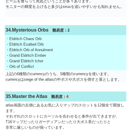
ビームを食らって死ぬということが多々あります。
モニターの輝度を上げると多少はsirusを追いやすいかも知れません。
34.Mysterious Orbs
難易度：2
・Eldritch Chaos Orb
・Eldritch Exalted Orb
・Eldritch Orb of Annulment
・Grand Eldritch Ember
・Grand Eldritch Ichor
・Orb of Conflict
上記の6種類のcurrencyのうち、5種類のcurrencyを使います。
currencyはsiege of the atlasの中ボスや大ボスを倒すと落とします。
35.Master the Atlas
難易度：
4
atlas画面の左側にあるお気に入りマップのスロットを12個全て開放し
ます。
それぞれのスロットにカーソルを合わせると条件が出てきますが、
T16マップだったりガーディアンだったり大ボス系だったりと
非常に厳しいものが揃っています。