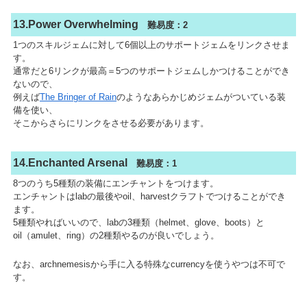
13.Power Overwhelming
難易度：2
1つのスキルジェムに対して6個以上のサポートジェムをリンクさせま
す。
通常だと6リンクが最高＝5つのサポートジェムしかつけることができ
ないので、
例えば
The Bringer of Rain
のようなあらかじめジェムがついている装
備を使い、
そこからさらにリンクをさせる必要があります。
14.Enchanted Arsenal
難易度：1
8つのうち5種類の装備にエンチャントをつけます。
エンチャントはlabの最後やoil、harvestクラフトでつけることができ
ます。
5種類やればいいので、labの3種類（helmet、glove、boots）と
oil（amulet、ring）の2種類やるのが良いでしょう。
なお、archnemesisから手に入る特殊なcurrencyを使うやつは不可で
す。