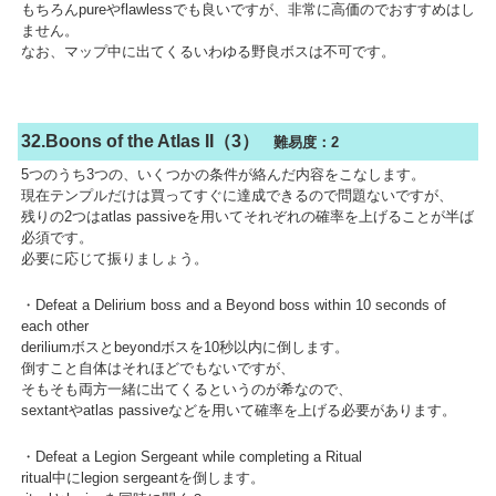
もちろんpureやflawlessでも良いですが、非常に高価のでおすすめはし
ません。
なお、マップ中に出てくるいわゆる野良ボスは不可です。
32.Boons of the Atlas II（3）
難易度：2
5つのうち3つの、いくつかの条件が絡んだ内容をこなします。
現在テンプルだけは買ってすぐに達成できるので問題ないですが、
残りの2つはatlas passiveを用いてそれぞれの確率を上げることが半ば
必須です。
必要に応じて振りましょう。
・Defeat a Delirium boss and a Beyond boss within 10 seconds of
each other
deriliumボスとbeyondボスを10秒以内に倒します。
倒すこと自体はそれほどでもないですが、
そもそも両方一緒に出てくるというのが希なので、
sextantやatlas passiveなどを用いて確率を上げる必要があります。
・Defeat a Legion Sergeant while completing a Ritual
ritual中にlegion sergeantを倒します。