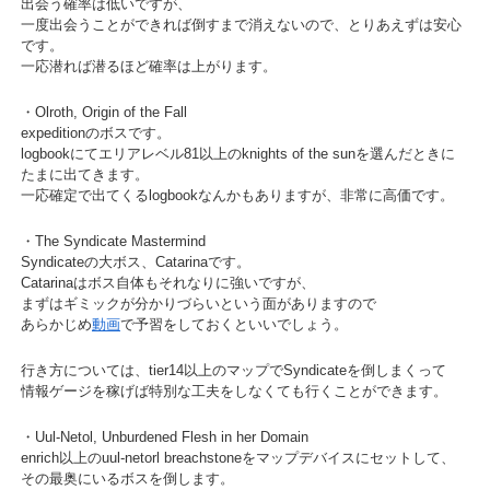
出会う確率は低いですが、
一度出会うことができれば倒すまで消えないので、とりあえずは安心
です。
一応潜れば潜るほど確率は上がります。
・Olroth, Origin of the Fall
expeditionのボスです。
logbookにてエリアレベル81以上のknights of the sunを選んだときに
たまに出てきます。
一応確定で出てくるlogbookなんかもありますが、非常に高価です。
・The Syndicate Mastermind
Syndicateの大ボス、Catarinaです。
Catarinaはボス自体もそれなりに強いですが、
まずはギミックが分かりづらいという面がありますので
あらかじめ
動画
で予習をしておくといいでしょう。
行き方については、tier14以上のマップでSyndicateを倒しまくって
情報ゲージを稼げば特別な工夫をしなくても行くことができます。
・Uul-Netol, Unburdened Flesh in her Domain
enrich以上のuul-netorl breachstoneをマップデバイスにセットして、
その最奥にいるボスを倒します。