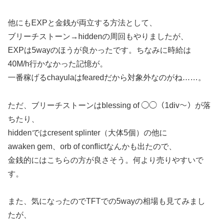
他にもEXPと金銭が両立する方法として、
ブリーチストーン→hiddenの周回もやりましたが、
EXPは5wayのほうが良かったです。ちなみに時給は
40M/h行かなかった記憶が。
一番稼げるchayulaはfearedだから対象外なのがね……。
ただ、ブリーチストーンはblessing of ◯◯（1div～）が落
ちたり、
hiddenではcresent splinter（大体5個）の他に
awaken gem、orb of conflictなんかも出たので、
金銭的にはこちらの方が良さそう。何より売りやすいで
す。
また、気になったのでTFTでの5wayの相場も見てみまし
たが、