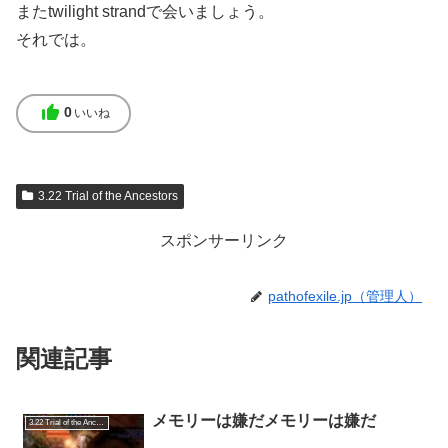
またtwilight strandで会いましょう。
それでは。
thumb_up
0
いいね
3.22 Trial of the Ancestors
スポンサーリンク
pathofexile.jp（管理人）
関連記事
メモリーは嫌だメモリーは嫌だ
3.22 Trial of the Ancestors