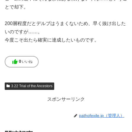
とで却下。
200層程度だとデルブはうまくないため、早く抜け出した
いのですが……。
今度こそ出たら確実に達成したいものです。
thumb_up
0
いいね
3.22 Trial of the Ancestors
スポンサーリンク
pathofexile.jp（管理人）