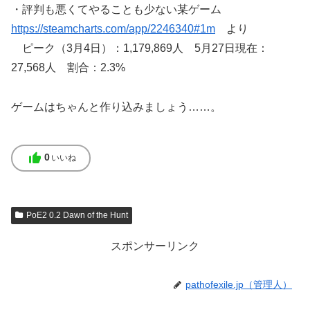
・評判も悪くてやることも少ない某ゲーム
https://steamcharts.com/app/2246340#1m
より
ピーク（3月4日）：1,179,869人 5月27日現在：
27,568人 割合：2.3%
ゲームはちゃんと作り込みましょう……。
thumb_up
0
いいね
PoE2 0.2 Dawn of the Hunt
スポンサーリンク
pathofexile.jp（管理人）