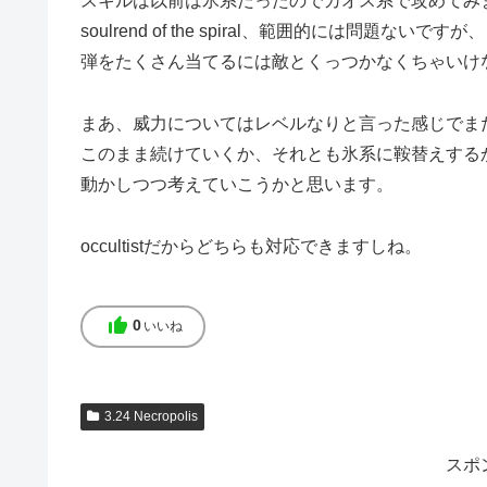
スキルは以前は氷系だったのでカオス系で攻めてみ
soulrend of the spiral、範囲的には問題ないですが、
弾をたくさん当てるには敵とくっつかなくちゃいけ
まあ、威力についてはレベルなりと言った感じでま
このまま続けていくか、それとも氷系に鞍替えする
動かしつつ考えていこうかと思います。
occultistだからどちらも対応できますしね。
thumb_up
0
いいね
3.24 Necropolis
スポ