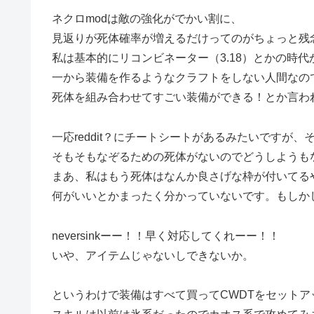
ネクロmodは敵の強化がでかい割に、
見返りが死体確率が増えるだけってのがちょっと残
私は基本的にリコンビネーター（3.18）とかの時代
一から装備を作るようなクラフトをしない人間なの
死体を組み合わせてすごい装備ができる！とか言わ
一応reddit？にチートシートがあるみたいですが
そもそもなぞるための死体がないのでどうしようも
まあ、私はもう死体はなんか良さげな枠が付いてる
何がいいとかまったく分かっていないです。もしかし
neversinkーー！！早く対応してくれーー！！
いや、アイテムじゃないしできないか。
というわけで装備はすべて買ってCWDTをセットア