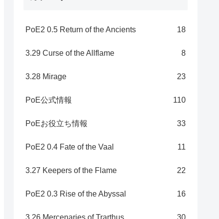
PoE2 0.5 Return of the Ancients
18
3.29 Curse of the Allflame
8
3.28 Mirage
23
PoE公式情報
110
PoEお役立ち情報
33
PoE2 0.4 Fate of the Vaal
11
3.27 Keepers of the Flame
22
PoE2 0.3 Rise of the Abyssal
16
3.26 Mercenaries of Trarthus
30