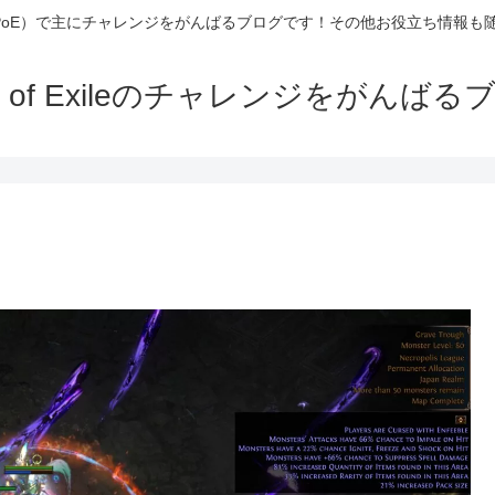
Exile（PoE）で主にチャレンジをがんばるブログです！その他お役立ち情報
th of Exileのチャレンジをがんばる