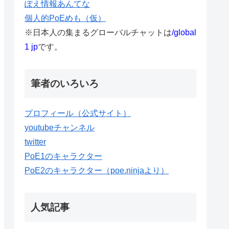
ぽえ情報あんてな
個人的PoEめも（仮）
※日本人の集まるグローバルチャットは
/global
1 jp
です。
筆者のいろいろ
プロフィール（公式サイト）
youtubeチャンネル
twitter
PoE1のキャラクター
PoE2のキャラクター（poe.ninjaより）
人気記事