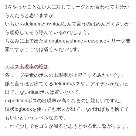
1をやったことない人に対してリーグとか言われても分か
らんだろと思いますが、
いちいちdeliriumとかritualなんて言うのはめんどくさいか
ら総称してそう呼んでいるのでしょう。
ちなみに上で出たstrongboxもshrineもessenceもリーグ要
素ですがここでは省くみたいです。
・ボス出現率の増加
各リーグ要素のボスの出現率が上昇？するみたいです。
嫌と言うほど出てくるdeliriumボスや、アイテムがないと
出てこないritualボスは置いといて、
expeditionボスの出現率が高くなるのは嬉しいですね。
現状logbookを使ってもボスが出てこなければもう捨てて
もいいというレベルなので、
これで少しでもゴミが減ると思うとやる気に繋がります。