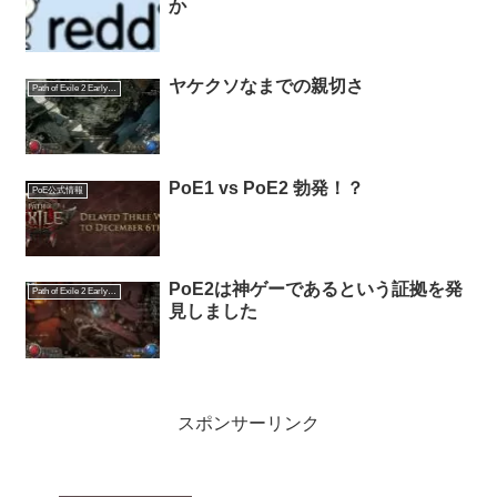
か
ヤケクソなまでの親切さ
Path of Exile 2 Early Access
PoE1 vs PoE2 勃発！？
PoE公式情報
PoE2は神ゲーであるという証拠を発
Path of Exile 2 Early Access
見しました
スポンサーリンク