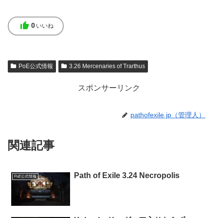
thumb_up
0
いいね
PoE公式情報
3.26 Mercenaries of Trarthus
スポンサーリンク
pathofexile.jp（管理人）
関連記事
Path of Exile 3.24 Necropolis
PoE公式情報