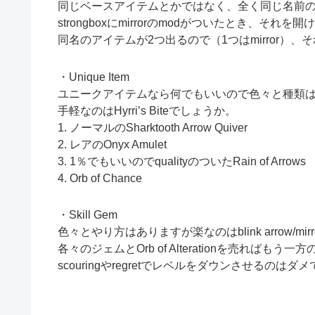
同じベースアイテムとかではなく、全く同じ名前
strongboxにmirrorのmodがついたとき、それを開
同名のアイテムが2つ出るので（1つはmirror）、
・Unique Item
ユニークアイテムなら何でもいいので色々と種類
手軽なのはHyrri’s Biteでしょうか。
1. ノーマルのSharktooth Arrow Quiver
2. レアのOnyx Amulet
3. 1％でもいいのでqualityのついたRain of Arrows
4. Orb of Chance
・Skill Gem
色々とやり方はありますが楽なのはblink arrow/mirr
各々のジェムとOrb of Alterationを売ればも
scouringやregretでレベルをダウンさせるのはダ