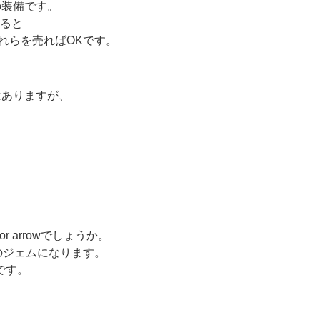
の装備です。
けると
それらを売ればOKです。
はありますが、
or arrowでしょうか。
う一方のジェムになります。
メです。