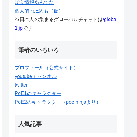
ぽえ情報あんてな
個人的PoEめも（仮）
※日本人の集まるグローバルチャットは
/global
1 jp
です。
筆者のいろいろ
プロフィール（公式サイト）
youtubeチャンネル
twitter
PoE1のキャラクター
PoE2のキャラクター（poe.ninjaより）
人気記事