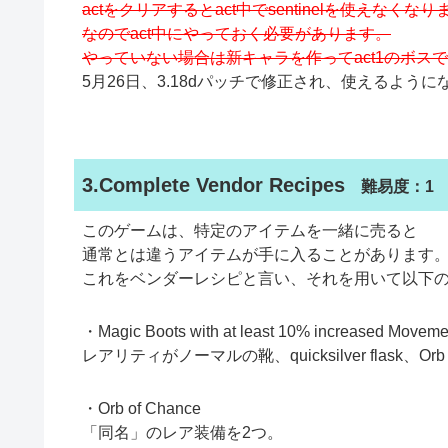
actをクリアするとact中でsentinelを使えなくなり
なのでact中にやっておく必要があります。
やっていない場合は新キャラを作ってact1のボス
5月26日、3.18dパッチで修正され、使えるよう
3.Complete Vendor Recipes
難易度：1
このゲームは、特定のアイテムを一緒に売ると
通常とは違うアイテムが手に入ることがあります
これをベンダーレシピと言い、それを用いて以下
・Magic Boots with at least 10% increased Movem
レアリティがノーマルの靴、quicksilver flask、Orb of
・Orb of Chance
「同名」のレア装備を2つ。