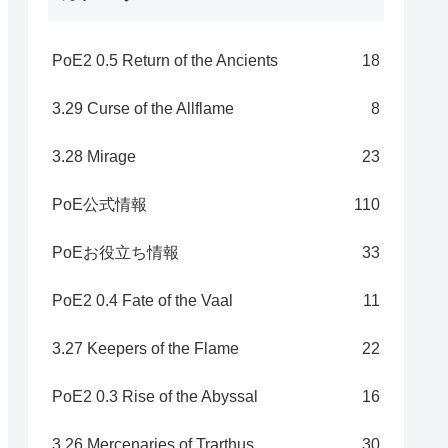
PoE2 0.5 Return of the Ancients
18
3.29 Curse of the Allflame
8
3.28 Mirage
23
PoE公式情報
110
PoEお役立ち情報
33
PoE2 0.4 Fate of the Vaal
11
3.27 Keepers of the Flame
22
PoE2 0.3 Rise of the Abyssal
16
3.26 Mercenaries of Trarthus
30