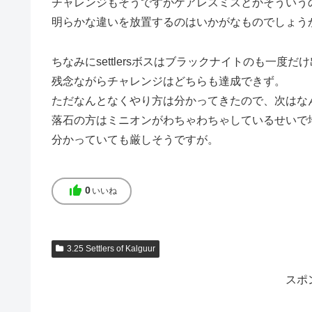
チャレンジもそうですがケアレスミスとかそういう
明らかな違いを放置するのはいかがなものでしょう
ちなみにsettlersボスはブラックナイトのも一度だ
残念ながらチャレンジはどちらも達成できず。
ただなんとなくやり方は分かってきたので、次はな
落石の方はミニオンがわちゃわちゃしているせいで
分かっていても厳しそうですが。
thumb_up
0
いいね
3.25 Settlers of Kalguur
スポ