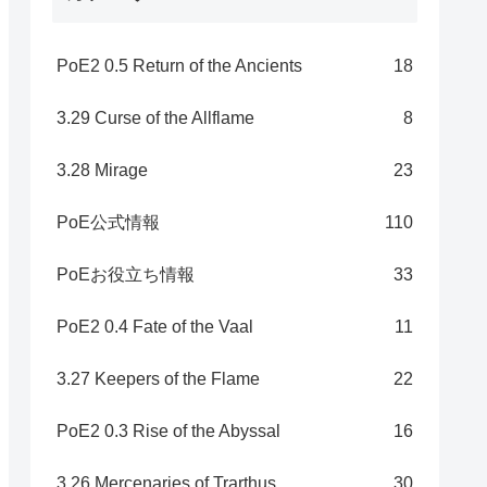
PoE2 0.5 Return of the Ancients
18
3.29 Curse of the Allflame
8
3.28 Mirage
23
PoE公式情報
110
PoEお役立ち情報
33
PoE2 0.4 Fate of the Vaal
11
3.27 Keepers of the Flame
22
PoE2 0.3 Rise of the Abyssal
16
3.26 Mercenaries of Trarthus
30