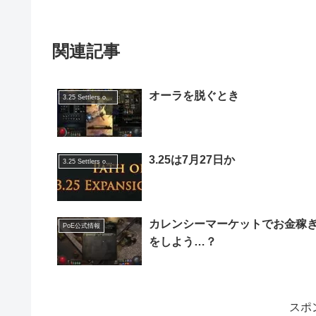
関連記事
オーラを脱ぐとき
3.25 Settlers of Kalguur
3.25は7月27日か
3.25 Settlers of Kalguur
カレンシーマーケットでお金稼
PoE公式情報
をしよう…？
スポ