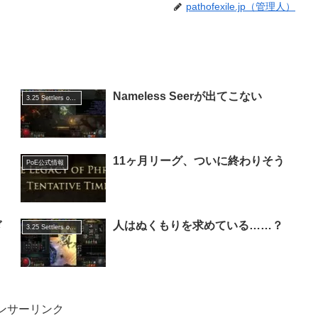
pathofexile.jp（管理人）
Nameless Seerが出てこない
3.25 Settlers of Kalguur
11ヶ月リーグ、ついに終わりそう
PoE公式情報
ぎ
人はぬくもりを求めている……？
3.25 Settlers of Kalguur
ンサーリンク