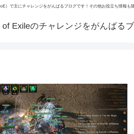
Exile（PoE）で主にチャレンジをがんばるブログです！その他お役立ち情報
th of Exileのチャレンジをがんばる