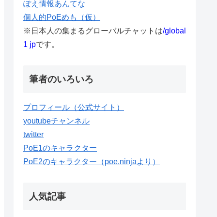
ぽえ情報あんてな
個人的PoEめも（仮）
※日本人の集まるグローバルチャットは
/global
1 jp
です。
筆者のいろいろ
プロフィール（公式サイト）
youtubeチャンネル
twitter
PoE1のキャラクター
PoE2のキャラクター（poe.ninjaより）
人気記事