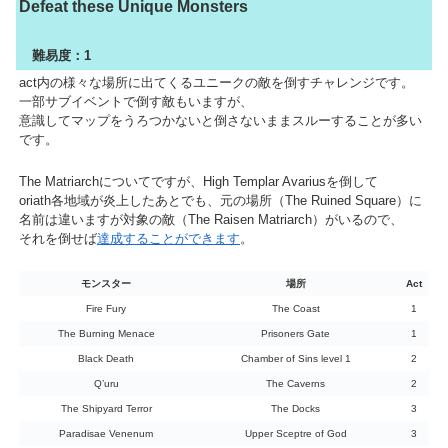
Defeat these Unique Monsters
難易度：1
act内の様々な場所に出てくるユニークの敵を倒すチャレンジです。
一部サブイベントで倒す敵もいますが、
意識してマップをうろつかないと倒さないままスルーすることが多い
です。
The Matriarchについてですが、High Templar Avariusを倒して
oriath各地域が炎上したあとでも、元の場所（The Ruined Square）に
名前は違いますが対象の敵（The Raisen Matriarch）がいるので、
それを倒せば
達成することができます
。
モンスター
場所
Act
Fire Fury
The Coast
1
The Burning Menace
Prisoners Gate
1
Black Death
Chamber of Sins level 1
2
Q’uru
The Caverns
2
The Shipyard Terror
The Docks
3
Paradisae Venenum
Upper Sceptre of God
3