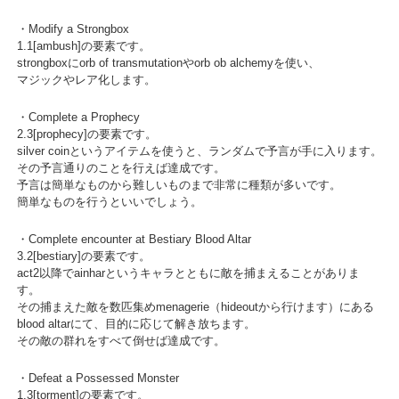
・Modify a Strongbox
1.1[ambush]の要素です。
strongboxにorb of transmutationやorb ob alchemyを使い、
マジックやレア化します。
・Complete a Prophecy
2.3[prophecy]の要素です。
silver coinというアイテムを使うと、ランダムで予言が手に入ります。
その予言通りのことを行えば達成です。
予言は簡単なものから難しいものまで非常に種類が多いです。
簡単なものを行うといいでしょう。
・Complete encounter at Bestiary Blood Altar
3.2[bestiary]の要素です。
act2以降でainharというキャラとともに敵を捕まえることがありま
す。
その捕まえた敵を数匹集めmenagerie（hideoutから行けます）にある
blood altarにて、目的に応じて解き放ちます。
その敵の群れをすべて倒せば達成です。
・Defeat a Possessed Monster
1.3[torment]の要素です。