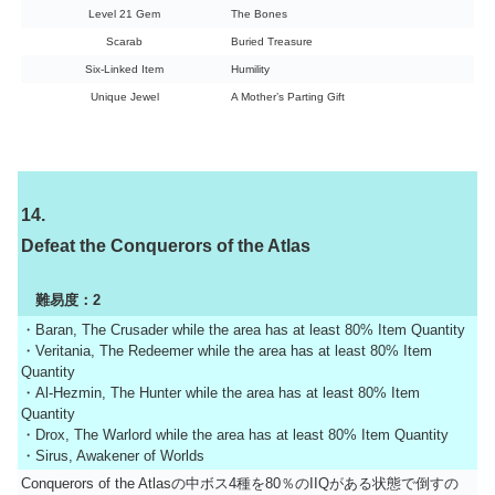
Level 21 Gem
The Bones
Scarab
Buried Treasure
Six-Linked Item
Humility
Unique Jewel
A Mother’s Parting Gift
14.
Defeat the Conquerors of the Atlas
難易度：2
・Baran, The Crusader while the area has at least 80% Item Quantity
・Veritania, The Redeemer while the area has at least 80% Item
Quantity
・Al-Hezmin, The Hunter while the area has at least 80% Item
Quantity
・Drox, The Warlord while the area has at least 80% Item Quantity
・Sirus, Awakener of Worlds
Conquerors of the Atlasの中ボス4種を80％のIIQがある状態で倒すの