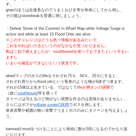
す。
gnarのほうは近接系なのでうまくおびき寄せ単体にしてから倒し、
その後はstonebeakを普通に倒しましょう。
・Defeat Stone of the Currents in Wharf Map while Voltage Surge is
active and while at least 15 Flood Orbs are alive.
※このチャレンジはどうも色々情報があるみたいで、
これをやればいけるというのがなかなか見つかりません。
私はこれで終えましたが、southboundを使ってもできたという方もい
ますし、
いまいち確定ができないという状況です。
wharfマップのボスのlifeをそれぞれ75％、50％、25％にすると、
それぞれ周りからflood orbという竜巻のような物が6体ずつ来ます。
それが15体以上生きている、ではなくて
lifeが満タンの状態
で
（故に
southbound
等を使って
ダメージは与えるけど倒せない状態を作るのは意味がありません）、
さらにはボスが
voltage surgeの状態
でボスを倒します。
単体攻撃や範囲の狭い攻撃でうまくボスのみにダメージを与えましょ
う。
twinnedのmodをつけることにより単純に数が2倍になるのでかなり楽
になります。