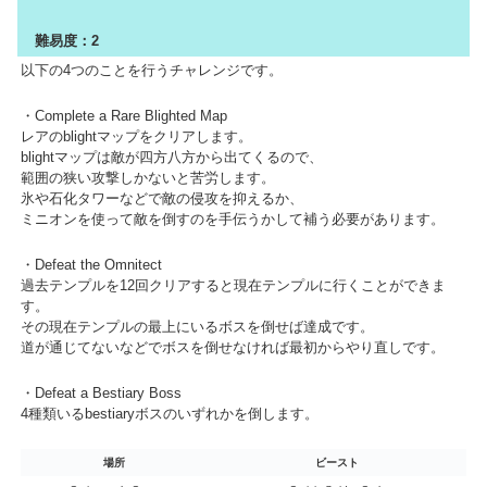
難易度：2
以下の4つのことを行うチャレンジです。
・Complete a Rare Blighted Map
レアのblightマップをクリアします。
blightマップは敵が四方八方から出てくるので、
範囲の狭い攻撃しかないと苦労します。
氷や石化タワーなどで敵の侵攻を抑えるか、
ミニオンを使って敵を倒すのを手伝うかして補う必要があります。
・Defeat the Omnitect
過去テンプルを12回クリアすると現在テンプルに行くことができま
す。
その現在テンプルの最上にいるボスを倒せば達成です。
道が通じてないなどでボスを倒せなければ最初からやり直しです。
・Defeat a Bestiary Boss
4種類いるbestiaryボスのいずれかを倒します。
場所
ビースト