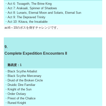
・Act 6: Tsoagoth, The Brine King
・Act 7: Arakaali, Spinner of Shadows
・Act 8: Lunaris, Eternal Moon and Solaris, Eternal Sun
・Act 9: The Depraved Trinity
・Act 10: Kitava, the Insatiable
act6～10のボスを倒すチャレンジです。
9.
Complete Expedition Encounters II
難易度：1
・Black Scythe Arbalist
・Black Scythe Mercenary
・Druid of the Broken Circle
・Druidic Dire Familiar
・Knight of the Sun
・Order Ostiary
・Priest of the Chalice
・Runed Knight