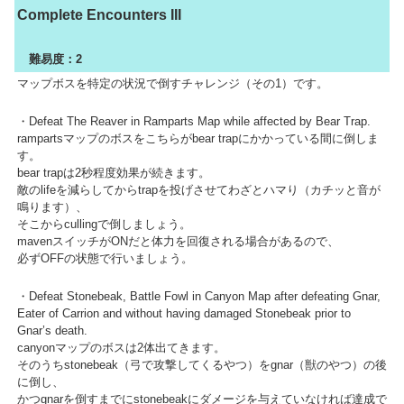
Complete Encounters III
難易度：2
マップボスを特定の状況で倒すチャレンジ（その1）です。
・Defeat The Reaver in Ramparts Map while affected by Bear Trap.
rampartsマップのボスをこちらがbear trapにかかっている間に倒しま
す。
bear trapは2秒程度効果が続きます。
敵のlifeを減らしてからtrapを投げさせてわざとハマり（カチッと音が
鳴ります）、
そこからcullingで倒しましょう。
mavenスイッチがONだと体力を回復される場合があるので、
必ずOFFの状態で行いましょう。
・Defeat Stonebeak, Battle Fowl in Canyon Map after defeating Gnar,
Eater of Carrion and without having damaged Stonebeak prior to
Gnar’s death.
canyonマップのボスは2体出てきます。
そのうちstonebeak（弓で攻撃してくるやつ）をgnar（獣のやつ）の後
に倒し、
かつgnarを倒すまでにstonebeakにダメージを与えていなければ達成で