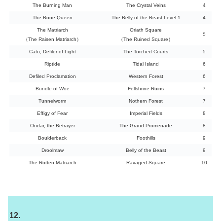
The Burning Man
The Crystal Veins
4
The Bone Queen
The Belly of the Beast Level 1
4
The Matriarch
Oriath Square
5
（The Raisen Matriarch）
（The Ruined Square）
Cato, Defiler of Light
The Torched Courts
5
Riptide
Tidal Island
6
Defiled Proclamation
Western Forest
6
Bundle of Woe
Fellshrine Ruins
7
Tunnelworm
Nothern Forest
7
Effigy of Fear
Imperial Fields
8
Ondar, the Betrayer
The Grand Promenade
8
Boulderback
Foothills
9
Droolmaw
Belly of the Beast
9
The Rotten Matriarch
Ravaged Square
10
12.