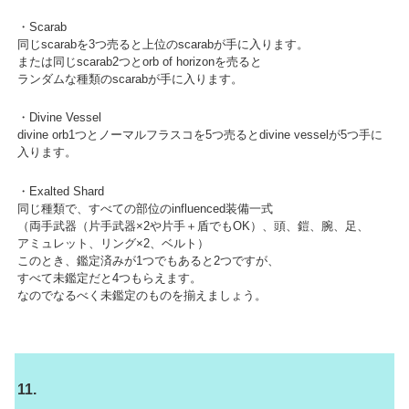
・Scarab
同じscarabを3つ売ると上位のscarabが手に入ります。
または同じscarab2つとorb of horizonを売ると
ランダムな種類のscarabが手に入ります。
・Divine Vessel
divine orb1つとノーマルフラスコを5つ売るとdivine vesselが5つ手に
入ります。
・Exalted Shard
同じ種類で、すべての部位のinfluenced装備一式
（両手武器（片手武器×2や片手＋盾でもOK）、頭、鎧、腕、足、
アミュレット、リング×2、ベルト）
このとき、鑑定済みが1つでもあると2つですが、
すべて未鑑定だと4つもらえます。
なのでなるべく未鑑定のものを揃えましょう。
11.