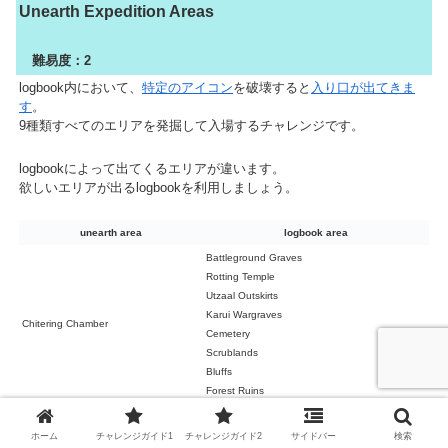
Unearth Expedition Areas
難易度：2
logbook内において、
特定のアイコン
を破壊すると
入り口が出てきま
す
。
9種類すべてのエリアを発掘して入場するチャレンジです。
logbookによって出てくるエリアが違います。
欲しいエリアが出るlogbookを利用しましょう。
unearth area
logbook area
Battleground Graves
Rotting Temple
Utzaal Outskirts
Karui Wargraves
Chitering Chamber
Cemetery
Scrublands
Bluffs
Forest Ruins
Bluffs
Utzal Outskirts
ホーム
チャレンジガイド1
チャレンジガイド2
サイドバー
検索
Muhsoom Thicket