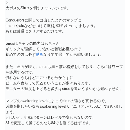
と、
大ボスのSirusを倒すチャレンジです。
Conquerorsに関しては出したときのマップに
chiselやalcなどをつけてIIQを80％以上にしましょう。
あとは普通にクリアするだけです。
Sirusはキャラの能力はもちろん、
ギミックを理解していないと苦戦必至なので
初めての方は必ず
動画
なりで学習してから戦いましょう。
また、画面が暗く、sirusも黒っぽい格好をしており、さらにはワープ
を多用するので、
慣れないうちはどこにいるか分からずに
ビームを食らって死ぬということが多々あります。
モニターの輝度を上げると多少はsirusを追いやすいかも知れません。
マップのawakening levelによってsirusの強さが変わるので、
必勝を期したいならawakening level 0（エリアレベル81）で戦いまし
ょう。
とはいえ、行動パターンはレベルで変わらないので、
81で安定して勝てるのなら84でも勝てるはずです。