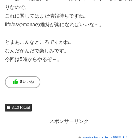
りなので、
これに関してはまだ情報待ちですね。
life/esやmanaの維持が楽になればいいな～。
とまあこんなところですかね。
なんだかんだで楽しみです。
今回は5時からやるぞ～。
thumb_up
0
いいね
3.13 Ritual
スポンサーリンク