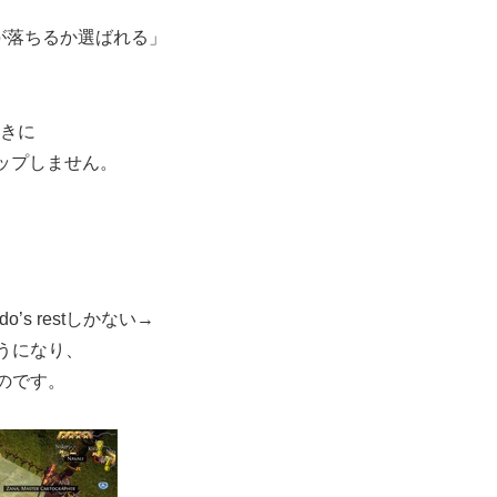
何が落ちるか選ばれる」
ときに
ップしません。
o’s restしかない→
ふうになり、
るのです。