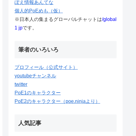
ぽえ情報あんてな
個人的PoEめも（仮）
※日本人の集まるグローバルチャットは
/global
1 jp
です。
筆者のいろいろ
プロフィール（公式サイト）
youtubeチャンネル
twitter
PoE1のキャラクター
PoE2のキャラクター（poe.ninjaより）
人気記事