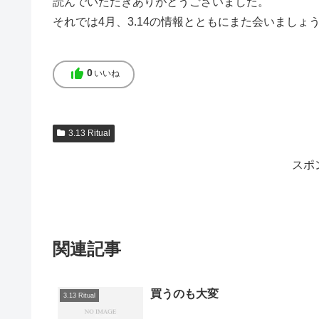
読んでいただきありがとうございました。
それでは4月、3.14の情報とともにまた会いましょ
thumb_up
0
いいね
3.13 Ritual
スポ
関連記事
買うのも大変
3.13 Ritual