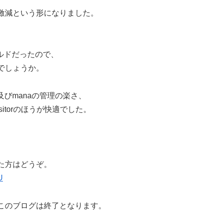
激減という形になりました。
自傷ビルドだったので、
でしょうか。
及びmanaの管理の楽さ、
itorのほうが快適でした。
、
た方はどうぞ。
U
このブログは終了となります。