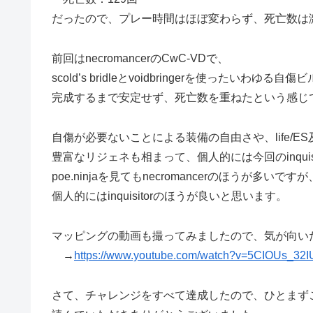
だったので、プレー時間はほぼ変わらず、死亡数は
前回はnecromancerのCwC-VDで、
scold’s bridleとvoidbringerを使ったいわゆる
完成するまで安定せず、死亡数を重ねたという感じ
自傷が必要ないことによる装備の自由さや、life/ES
豊富なリジェネも相まって、個人的には今回のinquis
poe.ninjaを見てもnecromancerのほうが多いですが
個人的にはinquisitorのほうが良いと思います。
マッピングの動画も撮ってみましたので、気が向い
→
https://www.youtube.com/watch?v=5CIOUs_32I
さて、チャレンジをすべて達成したので、ひとまず