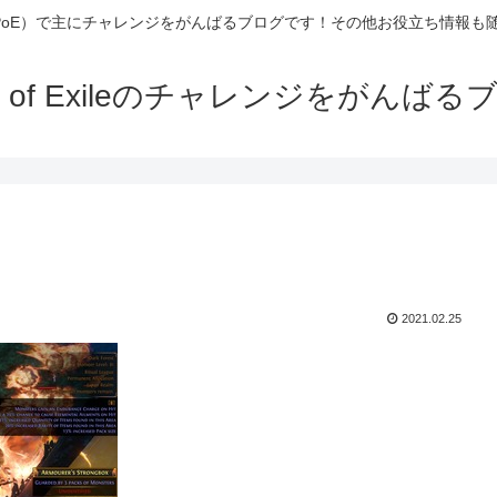
Exile（PoE）で主にチャレンジをがんばるブログです！その他お役立ち情報
th of Exileのチャレンジをがんばる
2021.02.25