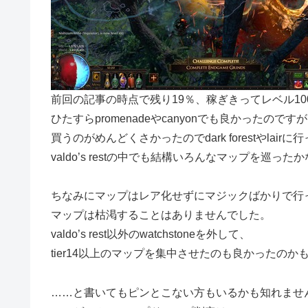
前回の記事の時点で残り19％、稼ぎきってレベル10
ひたすらpromenadeやcanyonでも良かったのです
買うのがめんどくさかったのでdark forestやlair
valdo’s restの中でも結構いろんなマップを巡っ
ちなみにマップはレア化せずにマジックばかりで行
マップは枯渇することはありませんでした。
valdo’s rest以外のwatchstoneを外して、
tier14以上のマップを集中させたのも良かったのか
……と書いてもピンとこない方もいるかも知れませ