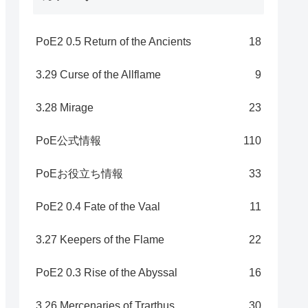
PoE2 0.5 Return of the Ancients
18
3.29 Curse of the Allflame
9
3.28 Mirage
23
PoE公式情報
110
PoEお役立ち情報
33
PoE2 0.4 Fate of the Vaal
11
3.27 Keepers of the Flame
22
PoE2 0.3 Rise of the Abyssal
16
3.26 Mercenaries of Trarthus
30