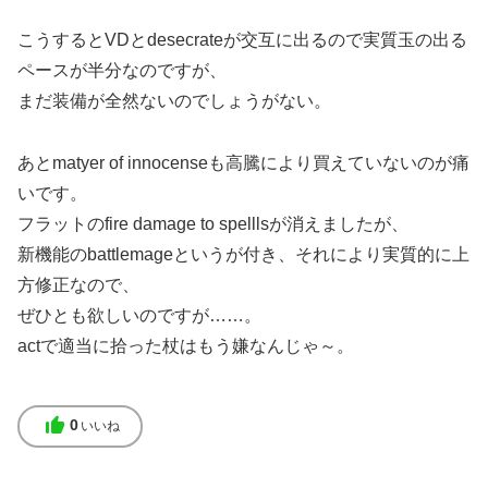
こうするとVDとdesecrateが交互に出るので実質玉の出る
ペースが半分なのですが、
まだ装備が全然ないのでしょうがない。
あとmatyer of innocenseも高騰により買えていないのが痛
いです。
フラットのfire damage to spelllsが消えましたが、
新機能のbattlemageというが付き、それにより実質的に上
方修正なので、
ぜひとも欲しいのですが……。
actで適当に拾った杖はもう嫌なんじゃ～。
thumb_up
0
いいね