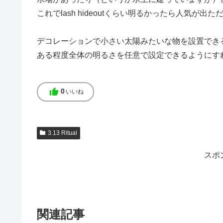
これでlash hideoutくらい明るかったら人気が出
デコレーションで小さい太陽みたいな物を設置でき
ある程度全体の明るさを任意で設定できるようにす
thumb_up
0
いいね
3.13 Ritual
スポ
関連記事