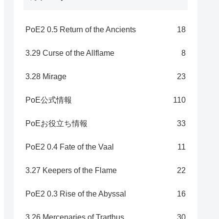
PoE2 0.5 Return of the Ancients
18
3.29 Curse of the Allflame
8
3.28 Mirage
23
PoE公式情報
110
PoEお役立ち情報
33
PoE2 0.4 Fate of the Vaal
11
3.27 Keepers of the Flame
22
PoE2 0.3 Rise of the Abyssal
16
3.26 Mercenaries of Trarthus
30