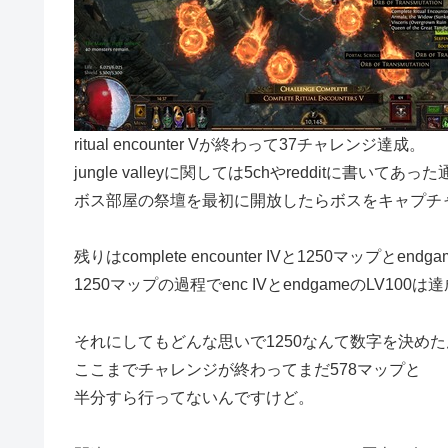
ritual encounter Vが終わって37チャレンジ達成。
jungle valleyに関しては5chやredditに書いてあっ
ボス部屋の祭壇を最初に開放したらボスをキャプチ
残りはcomplete encounter IVと1250マップとendgam
1250マップの過程でenc IVとendgameのLV10
それにしてもどんな思いで1250なんて数字を決め
ここまでチャレンジが終わってまだ578マップと
半分すら行ってないんですけど。