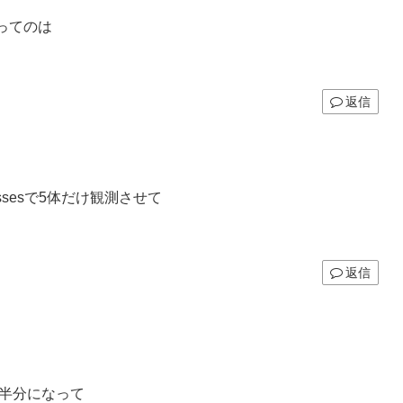
ってのは
返信
e bossesで5体だけ観測させて
返信
。
質半分になって