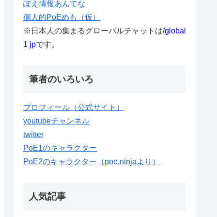
ぽえ情報あんてな
個人的PoEめも（仮）
※日本人の集まるグローバルチャットは
/global
1 jp
です。
筆者のいろいろ
プロフィール（公式サイト）
youtubeチャンネル
twitter
PoE1のキャラクター
PoE2のキャラクター（poe.ninjaより）
人気記事