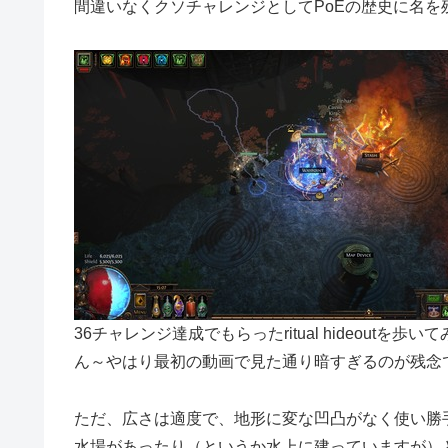
間違いなくクソチャレンジとしてPoEの歴史に名を
36チャレンジ達成でもらったritual hideoutを歩い
ん～やはり最初の動画で見た通り暗すぎるのが残念
ただ、広さは適度で、地形に変な凹凸がなく使い勝
水場があったり（というか水上に建っていますが）と