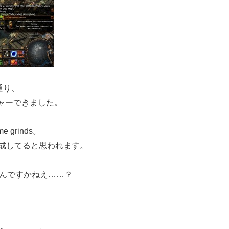
た通り、
ャーできました。
e grinds。
0は達成してると思われます。
たんですかねえ……？