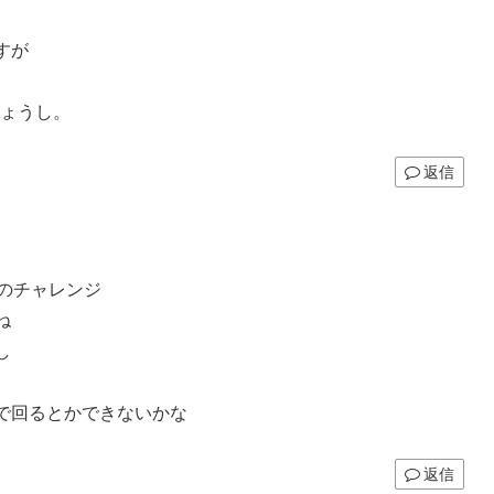
すが
しょうし。
返信
のチャレンジ
ね
し
で回るとかできないかな
返信