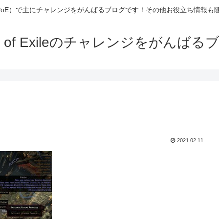
Exile（PoE）で主にチャレンジをがんばるブログです！その他お役立ち情報
th of Exileのチャレンジをがんばる
2021.02.11